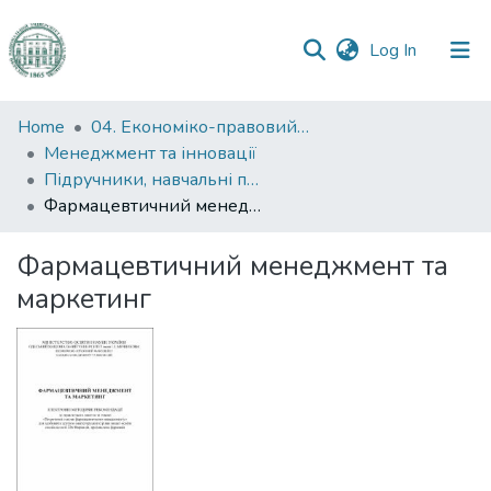
(current)
Log In
Communities
Home
04. Економіко-правовий факультет
&
Менеджмент та інновації
Collections
Підручники, навчальні посібники та інші науково- та навчально-методичні праці ЕПФ (Менеджмент та інновації)
Фармацевтичний менеджмент та маркетинг
All of DSpace
Фармацевтичний менеджмент та
Statistics
маркетинг