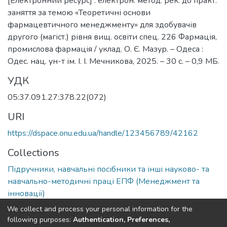
[Електронний ресурс] : електрон. метод. рек. до практ.
заняття за темою «Теоретичні основи
фармацевтичного менеджменту» для здобувачів
другого (магіст.) рівня вищ. освіти спец. 226 Фармація,
промислова фармація / уклад. О. Є. Мазур. – Одеса :
Одес. нац. ун-т ім. І. І. Мечникова, 2025. – 30 с. – 0,9 МБ.
УДК
05:37.091.27:378.22(072)
URI
https://dspace.onu.edu.ua/handle/123456789/42162
Collections
Підручники, навчальні посібники та інші науково- та
навчально-методичні праці ЕПФ (Менеджмент та
інновації)
We collect and process your personal information for the
Full item page
following purposes:
Authentication, Preferences,