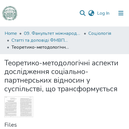
(current)
Log In
Communities
Home
09. Факультет міжнародних відносин, політології та соціології
Соціологія
&
Статті та доповіді ФМВПС (Соціологія)
Collections
Теоретико-методологічні аспекти дослідження соціально-партнерських відносин у суспільстві, що трансформується
All of DSpace
Теоретико-методологічні аспекти
дослідження соціально-
Statistics
партнерських відносин у
суспільстві, що трансформується
Files