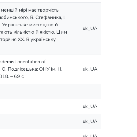
меншiй мiрi має творчiсть
цюбинського, В. Стефаника, I.
. Українське мистецтво й
uk_UA
тають кiлькiстю й якiстю. Цим
торiччя XX. В українську
rnist orientation of
О. Подлісецька; ОНУ ім. І.І.
uk_UA
18. – 69 с.
uk_UA
uk_UA
uk_UA