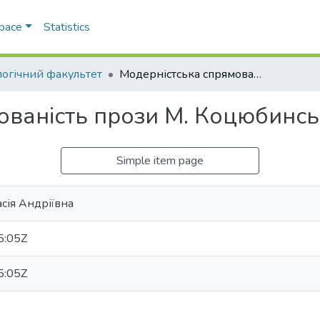
Space
Statistics
логічний факультет
Модерністська спрямованість прози М. Коцюбинського
ованість прози М. Коцюбинс
Simple item page
сія Андріївна
5:05Z
5:05Z