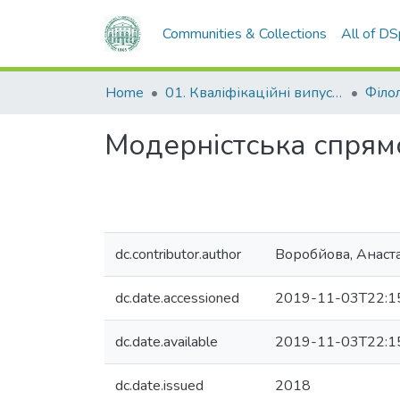
Communities & Collections
All of D
Home
01. Кваліфікаційні випускні роботи здобувачів вищої освіти
Філо
Модерністська спрям
dc.contributor.author
Воробйова, Анаста
dc.date.accessioned
2019-11-03T22:1
dc.date.available
2019-11-03T22:1
dc.date.issued
2018