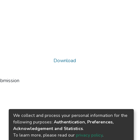
Download
ubmission
We collect and process your personal information for the
following purposes:
Authentication, Preferences,
Acknowledgement and Statistics
.
To learn more, please read our
privacy policy
.