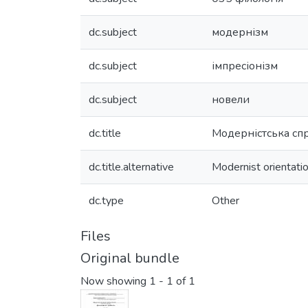
dc.subject
модернізм
dc.subject
імпресіонізм
dc.subject
новели
dc.title
Модерністська сп
dc.title.alternative
Modernist orientati
dc.type
Other
Files
Original bundle
Now showing
1 - 1 of 1