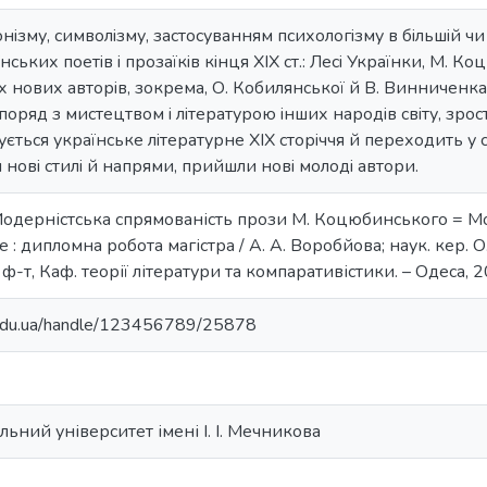
iзму, символiзму, застосуванням психологiзму в бiльшiй чи 
ських поетiв i прозаїкiв кiнця XIX ст.: Лесi Українки, М. Ко
х нових авторiв, зокрема, О. Кобилянської й В. Винниченка
поряд з мистецтвом i лiтературою iнших народiв свiту, зрос
ється українське лiтературне XIX сторiччя й переходить у с
 новi стилi й напрями, прийшли новi молодi автори.
Модерністська спрямованість прози М. Коцюбинського = Mode
e : дипломна робота магістра / А. А. Воробйова; наук. кер. О. 
ф-т, Каф. теорії літератури та компаративістики. – Одеса, 20
u.edu.ua/handle/123456789/25878
ьний університет імені І. І. Мечникова