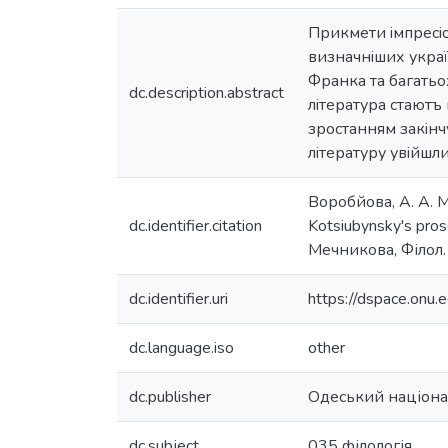
Прикмети iмпресiон
визначнiших україн
Франка та багатьо
dc.description.abstract
лiтература стаютъ 
зростанням закiнчу
лiтературу увiйшли
Воробйова, А. А. 
dc.identifier.citation
Kotsiubynsky's pros
Мечникова, Філол. 
dc.identifier.uri
https://dspace.on
dc.language.iso
other
dc.publisher
Одеський націонал
dc.subject
035 філологія