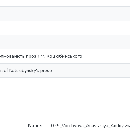
рямованість прози М. Коцюбинського
on of Kotsiubynsky's prose
Name:
035_Vorobyova_Anastasiya_Andriyivn