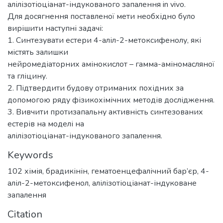
алілізотіоціанат-індукованого запалення in vivo.
Для досягнення поставленої мети необхідно було
вирішити наступні задачі:
1. Синтезувати естери 4-аліл-2-метоксифенолу, які
містять залишки
нейромедіаторних амінокислот – гамма-аміномасляної
та гліцину.
2. Підтвердити будову отриманих похідних за
допомогою ряду фізикохімічних методів дослідження.
3. Вивчити протизапальну активність синтезованих
естерів на моделі на
алілізотіоціанат-індукованого запалення.
Keywords
102 хімія
,
брадикінін
,
гематоенцефалічний бар’єр
,
4-
аліл-2-метоксифенол
,
алілізотіоціанат-індуковане
запалення
Citation