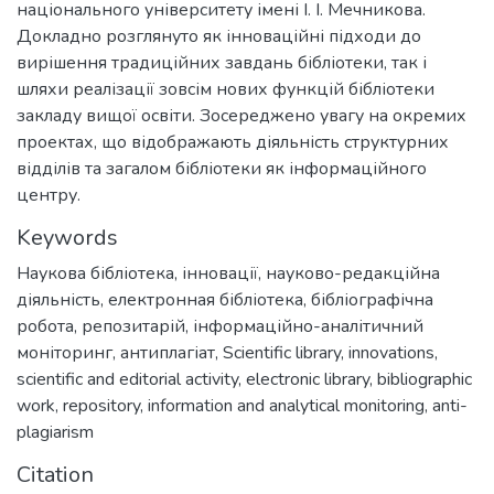
національного університету імені І. І. Мечникова.
Докладно розглянуто як інноваційні підходи до
вирішення традиційних завдань бібліотеки, так і
шляхи реалізації зовсім нових функцій бібліотеки
закладу вищої освіти. Зосереджено увагу на окремих
проектах, що відображають діяльність структурних
відділів та загалом бібліотеки як інформаційного
центру.
Keywords
Наукова бібліотека
,
інновації
,
науково-редакційна
діяльність
,
електронная бібліотека
,
бібліографічна
робота
,
репозитарій
,
інформаційно-аналітичний
моніторинг
,
антиплагіат
,
Scientific library
,
innovations
,
scientific and editorial activity
,
electronic library
,
bibliographic
work
,
repository
,
information and analytical monitoring
,
anti-
plagiarism
Citation