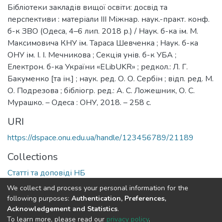
Бібліотеки закладів вищої освіти: досвід та
перспективи : матеріали III Міжнар. наук.-практ. конф.
б-к ЗВО (Одеса, 4–6 лип. 2018 р.) / Наук. б-ка ім. М.
Максимовича КНУ ім. Тараса Шевченка ; Наук. б-ка
ОНУ ім. І. І. Мечникова ; Секція унів. б-к УБА ;
Електрон. б-ка України «ELibUKR» ; редкол.: Л. Г.
Бакуменко [та ін.] ; наук. ред. О. О. Сербін ; відп. ред. М.
О. Подрезова ; бібліогр. ред.: А. С. Ложешник, О. С.
Мурашко. – Одеса : ОНУ, 2018. – 258 с.
URI
https://dspace.onu.edu.ua/handle/123456789/21189
Collections
Статті та доповіді НБ
We collect and process your personal information for the
Full item page
following purposes:
Authentication, Preferences,
Acknowledgement and Statistics
.
To learn more, please read our
privacy policy
.