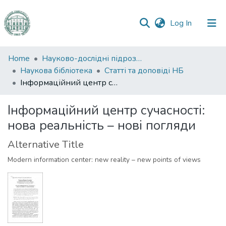
(current)
Log In
Communities
Home
Науково-дослідні підрозділи
&
Наукова бібліотека
Статті та доповіді НБ
Collections
Інформаційний центр сучасності: нова реальність – нові погляди
All of DSpace
Інформаційний центр сучасності:
нова реальність – нові погляди
Statistics
Alternative Title
Modern information center: new reality – new points of views