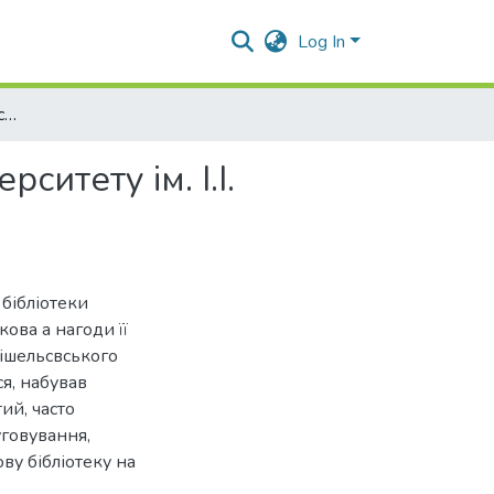
Log In
Наукова бібліотека Одеського національного університету ім. І.І. Мечникова
итету ім. І.І.
 бібліотеки
кова а нагоди її
Рішельсвського
ся, набував
тий, часто
говування,
ову бібліотеку на