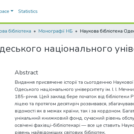
Space
Statistics
ова бібліотека
Монографії НБ
еського національного універс
Abstract
Видання присвячене історії та сьогоденню Наукової
Одеського національного університету ім. І. І. Мечни
185-річчя. Цей заклад бере початок від бібліотеки 
ліцею та протягом десятиріч розвивався, збагачував
відомості як в межах країни, так і за кордоном. Бага
унікальннй книжковий фонд, сучасний рівень обслу
освічені фахівці-бібліотекарі — все це ставить Наук
рівень найвідоміших світових бібліотек.