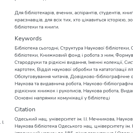
Для бібліотекарів, вчених, аспірантів, студентів, кни
краєзнавців, для всіх тих, хто цікавиться історією, з
бібліотеки та книги.
Keywords
Бібліотека сьогодні
,
Структура Наукової бібліотеки
,
бібліотеки
,
Книжковий фонд і робота з ним
,
Формув
Стародруки та рідкісні видання
,
Іменні колекції
,
Сис
картотек
,
Відділ наукової обробки та кататогізації л
Обслуговування читачів
,
Довідково-бібліографічне 
Наукова та видавнича робота
,
Науково-бібліографіч
рідкісних книжок і рукописів
,
Наукова робота
,
Видав
Основні напрямки комунікації у бібліотеці
Citation
Одеський нац. університет ім. І.І. Мечникова, Науков
І.
Наукова бібліотека Одеського нац. цніверситету ім. І