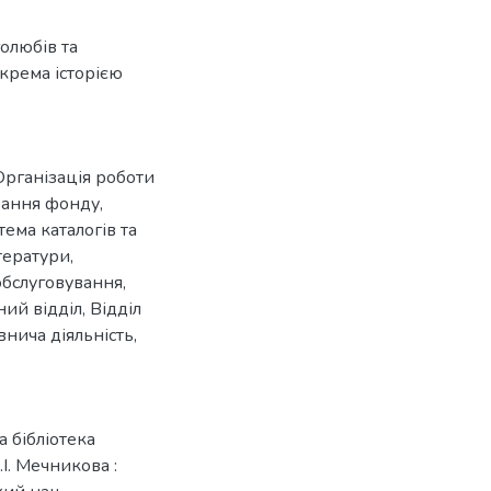
голюбів та
окрема історією
Організація роботи
ання фонду
,
тема каталогів та
ітератури
,
обслуговування
,
ний відділ
,
Відділ
нича діяльність
,
а бібліотека
.І. Мечникова :