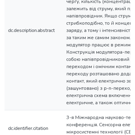
чергу, кількість (концентрація
залежить від струму, який про
напівпровідник. Якщо струм 
стрибкоподібно, то й концент
dc.description.abstract
заряду, а тому і інтенсивність
за таким же самим законом. 
модулятор працює в режимі п
Конструкція модулятора-пере
собою напівпровідниковий кр
переходом і омічним контакто
переходу розташовано додат
контакт, який електрично зв’
(зашунтовано) з р-n-переходо
електрична схема включення 
електричне, а також оптичне 
3-я Міжнародна науково-тех
конференція. Сенсорна елетр
dc.identifier.citation
мікросистемні технології (СЕМ