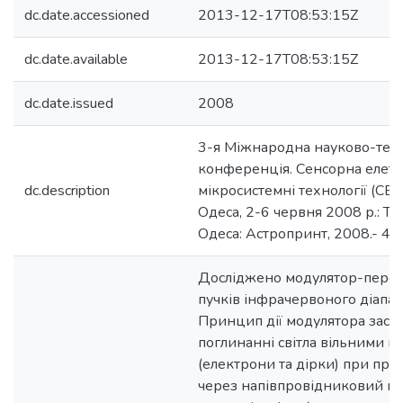
dc.date.accessioned
2013-12-17T08:53:15Z
dc.date.available
2013-12-17T08:53:15Z
dc.date.issued
2008
3-я Міжнародна науково-тех
конференція. Сенсорна елетр
dc.description
мікросистемні технології (СЕМ
Одеса, 2-6 червня 2008 р.: Те
Одеса: Астропринт, 2008.- 400
Досліджено модулятор-перем
пучків інфрачервоного діапаз
Принцип дії модулятора засн
поглинанні світла вільними н
(електрони та дірки) при про
через напівпровідниковий кр