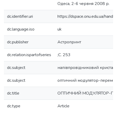
Одеса, 2-6 червня 2008 р.
dc.identifier.uri
https://dspace.onu.edu.ua/han
dc.language.iso
uk
dc.publisher
Астропринт
dc.relation.ispartofseries
;С. 253
dc.subject
напівпровідниковий кристал
dc.subject
оптичний модулятор-переми
dc.title
ОПТИЧНИЙ МОДУЛЯТОР-П
dc.type
Article