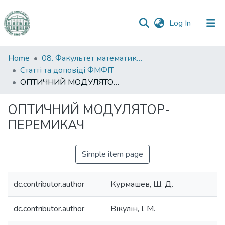
(current)
Log In
Communities
Home
08. Факультет математики, фізики та інформаційних технологій
&
Статті та доповіді ФМФІТ
Collections
ОПТИЧНИЙ МОДУЛЯТОР-ПЕРЕМИКАЧ
All of DSpace
ОПТИЧНИЙ МОДУЛЯТОР-
ПЕРЕМИКАЧ
Statistics
Simple item page
dc.contributor.author
Курмашев, Ш. Д.
dc.contributor.author
Вікулін, І. М.