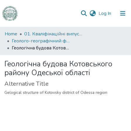
(current)
Log In
Communities
Home
01. Кваліфікаційні випускні роботи здобувачів вищої освіти
&
Геолого-географічний факультет
Collections
Геологічна будова Котовського району Одеської області
All of DSpace
Геологічна будова Котовського
району Одеської області
Statistics
Alternative Title
Gelogical structure of Kotovsky district of Odessa region