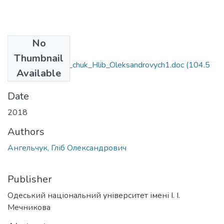
No
Files
Thumbnail
6.040103_Anhel_chuk_Hlib_Oleksandrovych1.doc
(104.5
Available
KB)
Date
2018
Authors
Ангельчук, Гліб Олександрович
Publisher
Одеський національний університет імені І. І.
Мечникова