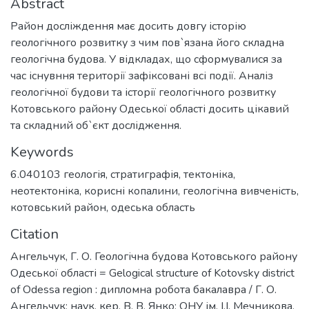
Abstract
Район досліждення має досить довгу історію
геологічного розвитку з чим пов`язана його складна
геологічна будова. У відкладах, що сформувалися за
час існувння території зафіксовані всі події. Аналіз
геологічної будови та історії геологічного розвитку
Котовського району Одеської області досить цікавий
та складний об`єкт дослідження.
Keywords
6.040103 геологія
,
стратиграфія
,
тектоніка
,
неотектоніка
,
корисні копалини
,
геологічна вивченість
,
котовський район
,
одеська область
Citation
Ангельчук, Г. О. Геологічна будова Котовського району
Одеської області = Gelogical structure of Kotovsky district
of Odessa region : дипломна робота бакалавра / Г. О.
Ангельчук; наук. кер. В. В. Янко; ОНУ ім. І.І. Мечникова,