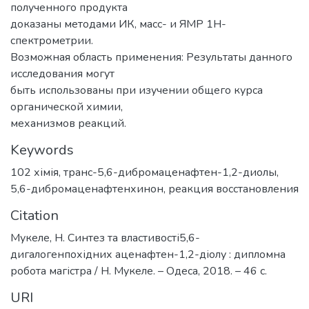
полученного продукта
доказаны методами ИК, масс- и ЯМР 1Н-
спектрометрии.
Возможная область применения: Результаты данного
исследования могут
быть использованы при изучении общего курса
органической химии,
механизмов реакций.
Keywords
102 хімія
,
транс-5,6-дибромаценафтен-1,2-диолы
,
5,6-дибромаценафтенхинон
,
реакция восстановления
Citation
Мукеле, Н. Синтез та властивості5,6-
дигалогенпохідних аценафтен-1,2-діолу : дипломна
робота магістра / Н. Мукеле. – Одеса, 2018. – 46 с.
URI