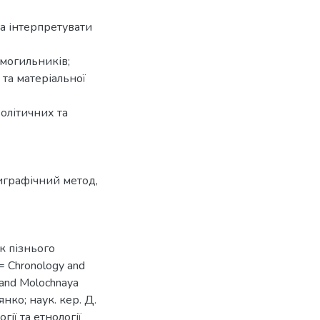
а інтерпретувати
 могильників;
 та матеріальної
олітичних та
играфічний метод
,
ок пізнього
= Chronology and
er and Molochnaya
янко; наук. кер. Д.
огії та етнології