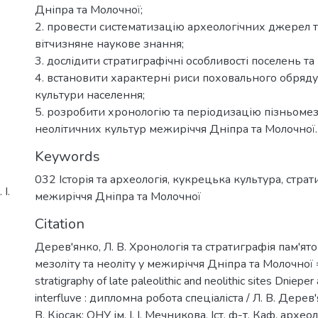
Дніпра та Молочної;
2. провести систематизацію археологічних джерел т
вітчизняне наукове знання;
3. дослідити стратиграфічні особливості поселень та
4. встановити характерні риси поховального обряду
культури населення;
5. розробити хронологію та періодизацію пізньомез
неолітичних культур межиріччя Дніпра та Молочної.
Keywords
032 Історія та археологія
,
кукрецька культура
,
страт
І.
межиріччя Дніпра та Молочної
Citation
Дерев'янко, Л. В. Хронологія та стратиграфія пам'ят
мезоліту та неоліту у межиріччя Дніпра та Молочної 
stratigraphy of late paleolithic and neolithic sites Dniep
interfluve : дипломна робота спеціаліста / Л. В. Дерев'
В. Кіосак; ОНУ ім. І. І. Мечникова, Іст. ф-т, Каф. археол