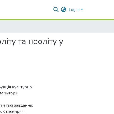
Log In
іту та неоліту у
укція культурно-
території
ти такі завдання:
яток межиріччя