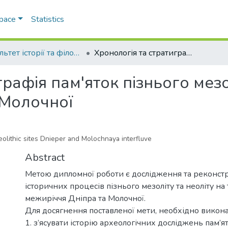
Space
Statistics
Факультет історії та філософії
Хронологія та стратиграфія пам'яток пізнього мезоліту та неоліту у межиріччя Дніпра та Молочної
рафія пам'яток пізнього мезол
 Молочної
eolithic sites Dnieper and Molochnaya interfluve
Abstract
Метою дипломної роботи є дослідження та реконстр
історичних процесів пізнього мезоліту та неоліту на 
межиріччя Дніпра та Молочної.
Для досягнення поставленої мети, необхідно викона
1. з’ясувати історію археологічних досліджень пам’