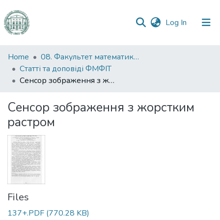
(current)
Log In
Communities
Home
08. Факультет математики, фізики та інформаційних технологій
&
Статті та доповіді ФМФІТ
Collections
Сенсор зображення з жорстким растром
All of DSpace
Сенсор зображення з жорстким
растром
Statistics
Files
137+.PDF
(770.28 KB)