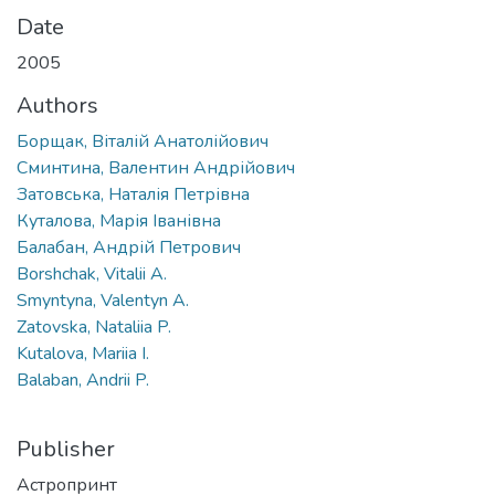
Date
2005
Authors
Борщак, Віталій Анатолійович
Сминтина, Валентин Андрійович
Затовська, Наталія Петрівна
Куталова, Марія Іванівна
Балабан, Андрій Петрович
Borshchak, Vitalii A.
Smyntyna, Valentyn A.
Zatovska, Nataliia P.
Kutalova, Mariia I.
Balaban, Andrii P.
Publisher
Астропринт