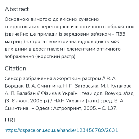
Abstract
Основною вимогою до якісних сучасних
твердотільних перетворювачів оптичного зображення
(звичайно це прилади із зарядовим зв'язком - ПЗЗ
матриці) є строга геометрична відповідність між
вихідним відеосигналом і елементами оптичного
зображення (жорсткий растр).
Citation
Сенсор зображення з жорстким растром // В. А.
Борщак, В. А. Сминтина, Н. П. Затовська, М. І. Куталова,
А. П. Балабан // Фiзика в Українi : тези доп. Всеукр. з'їзд
(3–6 жовт. 2005 р.) / НАН України [та iн.] ; ред. В. А.
Сминтина . – Одеса : Астропринт, 2005. – С. 137.
URI
https://dspace.onu.edu.ua/handle/123456789/2631