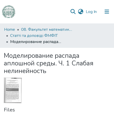
(current)
Log In
Communities
Home
08. Факультет математики, фізики та інформаційних технологій
&
Статті та доповіді ФМФІТ
Collections
Моделирование распада аплошной среды. Ч. 1 Слабая нелинейность
All of DSpace
Моделирование распада
аплошной среды. Ч. 1 Слабая
Statistics
нелинейность
Files