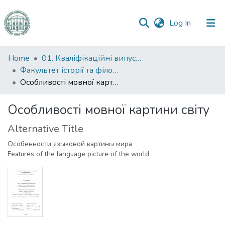
(current)
Log In
Communities
Home
01. Кваліфікаційні випускні роботи здобувачів вищої освіти
&
Факультет історії та філософії
Collections
Особливості мовної картини світу
All of DSpace
Особливості мовної картини світу
Alternative Title
Statistics
Особенности языковой картины мира
Features of the language picture of the world