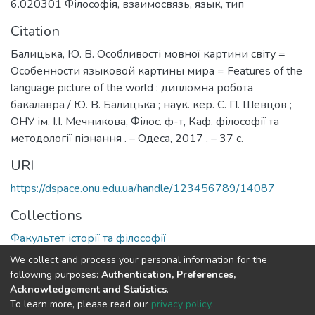
6.020301 Філософія
,
взаимосвязь
,
язык
,
тип
Citation
Балицька, Ю. В. Особливості мовної картини світу =
Особенности языковой картины мира = Features of the
language picture of the world : дипломна робота
бакалавра / Ю. В. Балицька ; наук. кер. С. П. Шевцов ;
ОНУ ім. І.І. Мечникова, Філос. ф-т, Каф. філософії та
методології пізнання . – Одеса, 2017 . – 37 с.
URI
https://dspace.onu.edu.ua/handle/123456789/14087
Collections
Факультет історії та філософії
We collect and process your personal information for the
Full item page
following purposes:
Authentication, Preferences,
Acknowledgement and Statistics
.
To learn more, please read our
privacy policy
.
DSpace software
copyright © 2009-2026
LYRASIS