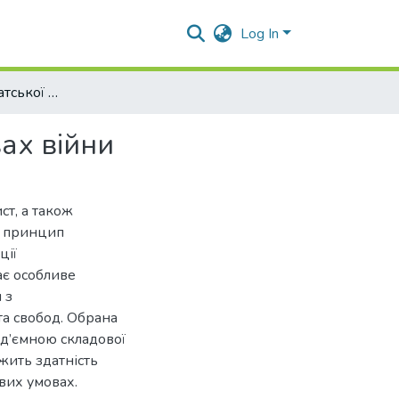
Log In
Доступ до адвокатської діяльності: виклики в умовах війни
вах війни
ст, а також
м принцип
ції
ає особливе
 з
та свобод. Обрана
ід’ємною складової
жить здатність
вих умовах.