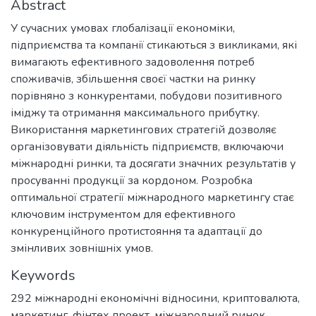
Abstract
У сучасних умовах глобалізації економіки,
підприємства та компанії стикаються з викликами, які
вимагають ефективного задоволення потреб
споживачів, збільшення своєї частки на ринку
порівняно з конкурентами, побудови позитивного
іміджу та отримання максимального прибутку.
Використання маркетингових стратегій дозволяє
організовувати діяльність підприємств, включаючи
міжнародні ринки, та досягати значних результатів у
просуванні продукції за кордоном. Розробка
оптимальної стратегії міжнародного маркетингу стає
ключовим інструментом для ефективного
конкуренційного протистояння та адаптації до
змінливих зовнішніх умов.
Keywords
292 міжнародні економічні відносини
,
криптовалюта
,
маркетинг
,
фінтех проект
,
міжнародний ринок