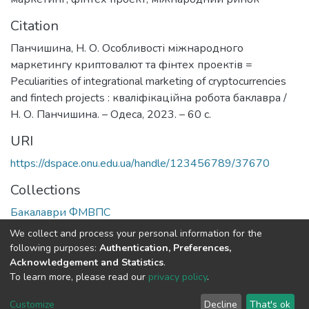
Citation
Панчишина, Н. О. Особливості міжнародного
маркетингу криптовалют та фінтех проектів =
Peculiarities of integrational marketing of cryptocurrencies
and fintech projects : кваліфікаційна робота баклавра /
Н. О. Панчишина. – Одеса, 2023. – 60 с.
URI
https://dspace.onu.edu.ua/handle/123456789/37670
Collections
Бакалаври ФМВПС
We collect and process your personal information for the
Full item page
following purposes:
Authentication, Preferences,
Acknowledgement and Statistics
.
To learn more, please read our
privacy policy
.
DSpace software
copyright © 2009-2026
LYRASIS
Cookie
Privacy
End User
Send
Customize
Decline
That's ok