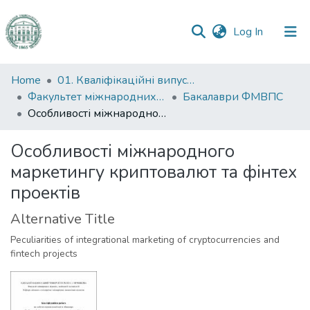
(current)
Log In
Communities
Home
01. Кваліфікаційні випускні роботи здобувачів вищої освіти
&
Факультет міжнародних відносин, політології та соціології
Бакалаври ФМВПС
Collections
Особливості міжнародного маркетингу криптовалют та фінтех проектів
All of DSpace
Особливості міжнародного
маркетингу криптовалют та фінтех
Statistics
проектів
Alternative Title
Peculiarities of integrational marketing of cryptocurrencies and
fintech projects