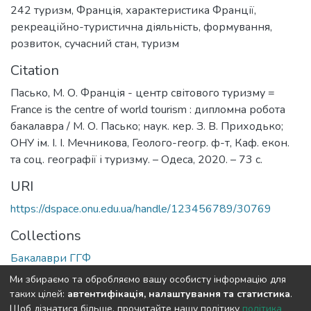
242 туризм
,
Франція
,
характеристика Франції
,
рекреаційно-туристична діяльність
,
формування
,
розвиток
,
сучасний стан
,
туризм
Citation
Пасько, М. О. Франція - центр світового туризму =
France is the centre of world tourism : дипломна робота
бакалавра / М. О. Пасько; наук. кер. З. В. Приходько;
ОНУ ім. І. І. Мечникова, Геолого-геогр. ф-т, Каф. екон.
та соц. географії і туризму. – Одеса, 2020. – 73 с.
URI
https://dspace.onu.edu.ua/handle/123456789/30769
Collections
Бакалаври ГГФ
Ми збираємо та обробляємо вашу особисту інформацію для
Full item page
таких цілей:
автентифікація, налаштування та статистика
.
Щоб дізнатися більше, прочитайте нашу політику
політика