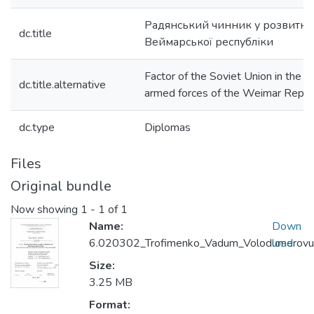
Радянський чинник у розвитку
dc.title
Веймарської республіки
Factor of the Soviet Union in the f
dc.title.alternative
armed forces of the Weimar Repub
dc.type
Diplomas
Files
Original bundle
Now showing
1 - 1 of 1
Name:
Down
6.020302_Trofimenko_Vadum_Volodumerovu
load
Size:
3.25 MB
Format: