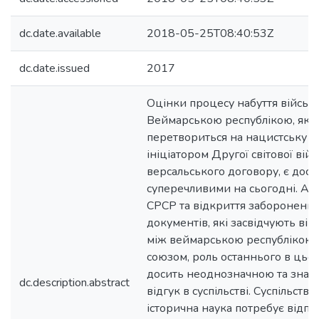
dc.date.available
2018-05-25T08:40:53Z
dc.date.issued
2017
Оцінки процесу набуття військ
Веймарською республікою, яка 
перетвориться на нацистську Н
ініціатором Другої світової вій
версальського договору, є доси
суперечливими на сьогодні. Ад
СРСР та відкриття заборонени
документів, які засвідчують ві
між веймарською республікою 
союзом, роль останнього в цьом
досить неоднозначною та знах
dc.description.abstract
відгук в суспільстві. Суспільство,
історична наука потребує відпо