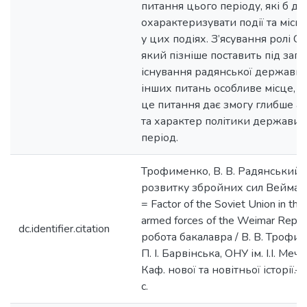
питання цього періоду, які б д
охарактеризувати події та міс
у цих подіях. З’ясування ролі С
який пізніше поставить під загр
існування радянської держави,
інших питань особливе місце, а
це питання дає змогу глибше а
та характер політики держави 
період.
Трофименко, В. В. Радянський 
розвитку збройних сил Веймарс
= Factor of the Soviet Union in the
armed forces of the Weimar Repub
dc.identifier.citation
робота бакалавра / В. В. Трофим
П. І. Барвінська, ОНУ ім. І.І. Мечн
Каф. нової та новітньої історії.–
с.