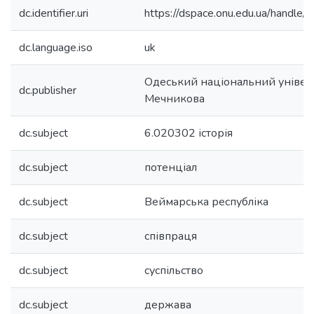
dc.identifier.uri
https://dspace.onu.edu.ua/hand
dc.language.iso
uk
Одеський національний університ
dc.publisher
Мечникова
dc.subject
6.020302 історія
dc.subject
потенціал
dc.subject
Веймарська республіка
dc.subject
співпраця
dc.subject
суспільство
dc.subject
держава