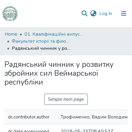
(current)
Log In
Communities
Home
01. Кваліфікаційні випускні роботи здобувачів вищої освіти
&
Факультет історії та філософії
Collections
Радянський чинник у розвитку збройних сил Веймарської республіки
All of DSpace
Радянський чинник у розвитку
збройних сил Веймарської
Statistics
республіки
Simple item page
dc.contributor.author
Трофименко, Вадим Володими
dc.date.accessioned
2018-05-25T08:40:53Z