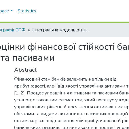
Space
Statistics
графії ЕПФ
Інтегральна модель оцінки фінансової стійкості банку на основі якості управління активами та пасивами
інки фінансової стійкості бан
 та пасивами
Abstract
Фінансовий стан банків залежить не тільки від
прибутковості, але і від якості управління активами 
[1, 2]. Процес управління активами та пасивами бан
установ, є головним елементом, який поєднує узго
управлінських рішень й досягнення оптимальних п
обсягами та видами активних та пасивних операцій
оптимізації співвідношення між прибутковістю й рі
банківських ризиків, що виникають в процесі управ