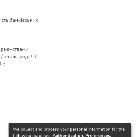
ість банківських
дприємствами:
за заг. ред. Л.І.
 с.
We collect and process your personal information for the
following purposes:
Authentication, Preferences,