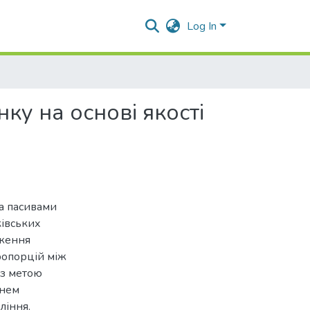
Log In
ку на основі якості
та пасивами
ківських
дження
ропорцій між
 з метою
внем
ління.