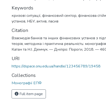
Keywords
кризові ситуації
,
фінансовий сектор
,
фінансова стійк
установ
,
НБУ
,
актив
,
пасив
Citation
Взаємодія банків та інших фінансових установ з пі
теорія, методика і практична реальність: монографія / 
Катан та Н.І. Демчук. — Дніпро: Пороги, 2018. — 460
URI
https://dspace.onu.edu.ua/handle/123456789/19458
Collections
Монографії ЕПФ
Full item page