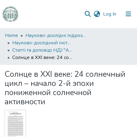
(current)
Log In
Communities
Home
Науково-дослідні підрозділи
&
Науково-дослідний інститут "Астрономічна обсерваторія"
Collections
Статті та доповіді НДІ "АО"
Солнце в ХХI веке: 24 солнечный цикл – начало 2-й эпохи пониженной солнечной активности
All of DSpace
Солнце в ХХI веке: 24 солнечный
Statistics
цикл – начало 2-й эпохи
пониженной солнечной
активности