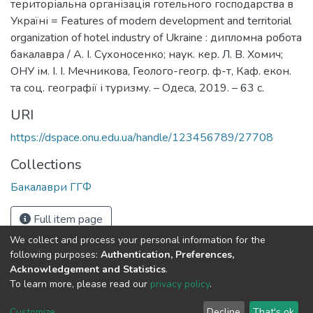
територіальна організація готельного господарства в
Україні = Features of modern development and territorial
organization of hotel industry of Ukraine : дипломна робота
бакалавра / А. І. Сухоносенко; наук. кер. Л. В. Хомич;
ОНУ ім. І. І. Мечникова, Геолого-геогр. ф-т, Каф. екон.
та соц. географії і туризму. – Одеса, 2019. – 63 с.
URI
https://dspace.onu.edu.ua/handle/123456789/27708
Collections
Бакалаври ГГФ
Full item page
We collect and process your personal information for the
following purposes:
Authentication, Preferences,
Acknowledgement and Statistics
.
To learn more, please read our
privacy policy
.
DSpace software
copyright © 2009-2026
LYRASIS
Cookie
Privacy
End User
Send
Customize
Decline
That's ok