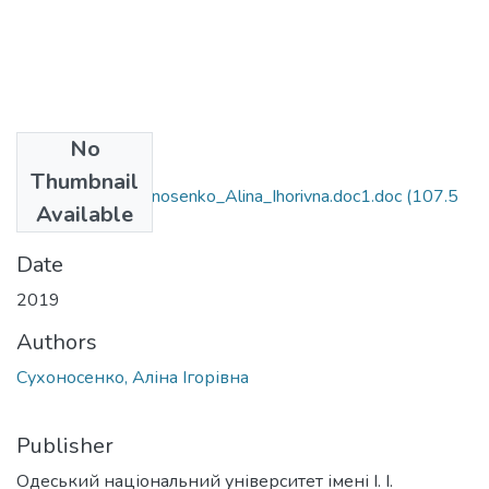
No
Files
Thumbnail
6.040104_Sukhonosenko_Alina_Ihorivna.doc1.doc
(107.5
Available
KB)
Date
2019
Authors
Сухоносенко, Аліна Ігорівна
Publisher
Одеський національний університет імені І. І.