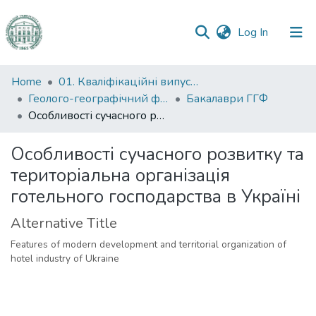
(current)
Log In
Communities
Home
01. Кваліфікаційні випускні роботи здобувачів вищої освіти
&
Геолого-географічний факультет
Бакалаври ГГФ
Collections
Особливості сучасного розвитку та територіальна організація готельного господарства в Україні
All of DSpace
Особливості сучасного розвитку та
територіальна організація
Statistics
готельного господарства в Україні
Alternative Title
Features of modern development аnd territorial organization of
hotel industry of Ukraine