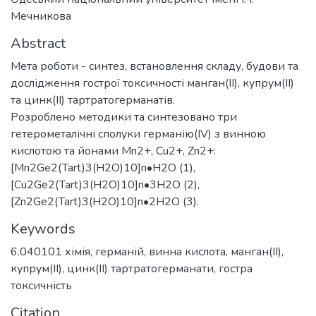
Мечникова
Abstract
Мета роботи - синтез, встановлення складу, будови та
дослідження гострої токсичності манган(II), купрум(II)
та цинк(II) тартратогерманатів.
Розроблено методики та синтезовано три
гетерометалічні сполуки германію(IV) з винною
кислотою та йонами Mn2+, Cu2+, Zn2+:
[Mn2Ge2(Tart)3(H2O)10]n•H2O (1),
[Cu2Ge2(Tart)3(H2O)10]n•3H2O (2),
[Zn2Ge2(Tart)3(H2O)10]n•2H2O (3).
Keywords
6.040101 хімія
,
германій
,
винна кислота
,
манган(II)
,
купрум(II)
,
цинк(II) тартратогерманати
,
гостра
токсичність
Citation