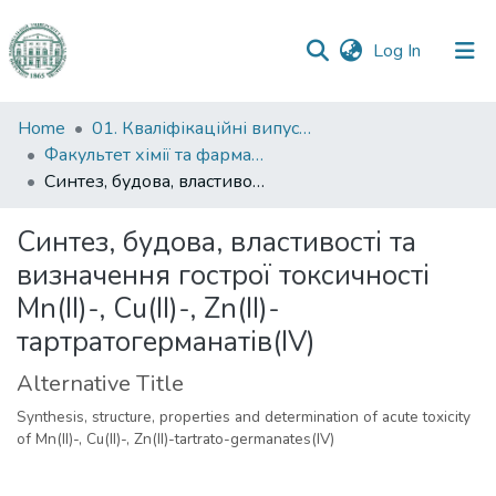
(current)
Log In
Communities
Home
01. Кваліфікаційні випускні роботи здобувачів вищої освіти
&
Факультет хімії та фармації
Collections
Синтез, будова, властивості та визначення гострої токсичності Mn(II)-, Cu(II)-, Zn(II)-тартратогерманатів(IV)
All of DSpace
Синтез, будова, властивості та
визначення гострої токсичності
Statistics
Mn(II)-, Cu(II)-, Zn(II)-
тартратогерманатів(IV)
Alternative Title
Synthesis, structure, properties and determination of acute toxicity
of Mn(II)-, Cu(II)-, Zn(II)-tartrato-germanates(IV)