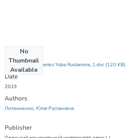
No
Files
Thumbnail
6.040101_Lytvynenko Yuliia Ruslanivna_1.doc
(120 KB)
Available
Date
2019
Authors
Литвиненко, Юлія Русланівна
Publisher
Одеський національний університет імені І. І.