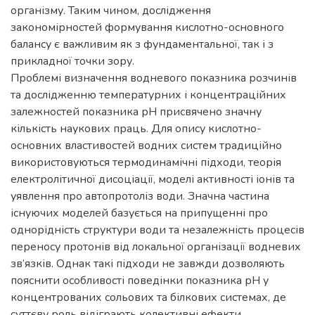
організму. Таким чином, дослідження
закономірностей формування кислотно-основного
балансу є важливим як з фундаментальної, так і з
прикладної точки зору.
Проблемі визначення водневого показника розчинів
та дослідженню температурних і концентраційних
залежностей показника рН присвячено значну
кількість наукових праць. Для опису кислотно-
основних властивостей водних систем традиційно
використовуються термодинамічні підходи, теорія
електролітичної дисоціації, моделі активності іонів та
уявлення про автопротоліз води. Значна частина
існуючих моделей базується на припущенні про
однорідність структури води та незалежність процесів
переносу протонів від локальної організації водневих
зв’язків. Однак такі підходи не завжди дозволяють
пояснити особливості поведінки показника рН у
концентрованих сольових та білкових системах, де
суттєву роль відіграють колективні ефекти,