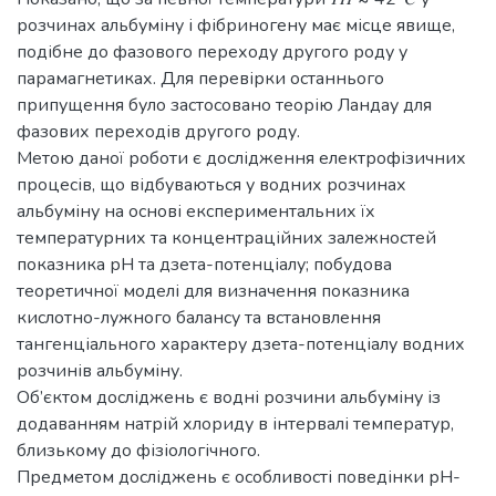
розчинах альбуміну і фібриногену має місце явище,
подібне до фазового переходу другого роду у
парамагнетиках. Для перевірки останнього
припущення було застосовано теорію Ландау для
фазових переходів другого роду.
Метою даної роботи є дослідження електрофізичних
процесів, що відбуваються у водних розчинах
альбуміну на основі експериментальних їх
температурних та концентраційних залежностей
показника рН та дзета-потенціалу; побудова
теоретичної моделі для визначення показника
кислотно-лужного балансу та встановлення
тангенціального характеру дзета-потенціалу водних
розчинів альбуміну.
Об’єктом досліджень є водні розчини альбуміну із
додаванням натрій хлориду в інтервалі температур,
близькому до фізіологічного.
Предметом досліджень є особливості поведінки рН-