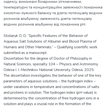
індексу, викликані бінарними зіткненнями,
температурні та концентраційні залежності показника
кислотно-лужного балансу та дзета-потенціалу водних
розчинів альбуміну; залежність дзета-потенціалу
Stoliaryk O. D. “Specific Features of the Behavior of
Aqueous Salt Solutions of Albumin and Blood Plasma of
Humans and Other Mammals.” – Qualifying scientific work
submitted as a manuscript.
Dissertation for the degree of Doctor of Philosophy in
Natural Sciences, specialty 104 – Physics and Astronomy.
Odesa I. I. Mechnikov National University, Odesa, 2025.
The dissertation investigates the behavior of one of the key
parameters of aqueous solutions – the hydrogen index –
under variations in temperature and concentrations of salts
and proteins in solution. The hydrogen index (pH value) is
determined by the concentration of free hydrogen ions in a
solution and plays a crucial role in the formation of the