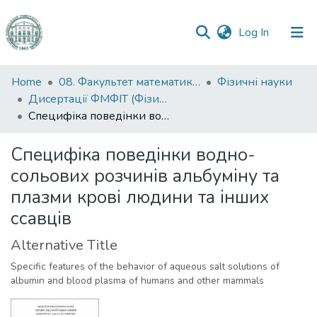
(current)
Log In
Communities
Home
08. Факультет математики, фізики та інформаційних технологій
Фізичні науки
&
Дисертації ФМФІТ (Фізичні науки)
Collections
Специфіка поведінки водно-сольових розчинів альбуміну та плазми крові людини та інших ссавців
All of DSpace
Специфіка поведінки водно-
сольових розчинів альбуміну та
Statistics
плазми крові людини та інших
ссавців
Alternative Title
Specific features of the behavior of aqueous salt solutions of
albumin and blood plasma of humans and other mammals