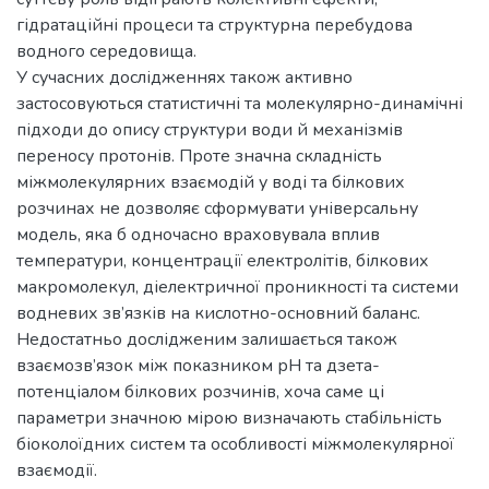
гідратаційні процеси та структурна перебудова
водного середовища.
У сучасних дослідженнях також активно
застосовуються статистичні та молекулярно-динамічні
підходи до опису структури води й механізмів
переносу протонів. Проте значна складність
міжмолекулярних взаємодій у воді та білкових
розчинах не дозволяє сформувати універсальну
модель, яка б одночасно враховувала вплив
температури, концентрації електролітів, білкових
макромолекул, діелектричної проникності та системи
водневих зв’язків на кислотно-основний баланс.
Недостатньо дослідженим залишається також
взаємозв’язок між показником рН та дзета-
потенціалом білкових розчинів, хоча саме ці
параметри значною мірою визначають стабільність
біоколоїдних систем та особливості міжмолекулярної
взаємодії.