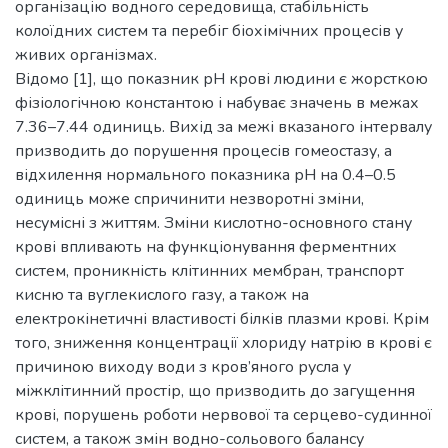
організацію водного середовища, стабільність
колоїдних систем та перебіг біохімічних процесів у
живих організмах.
Відомо [1], що показник рН крові людини є жорсткою
фізіологічною константою і набуває значень в межах
7.36–7.44 одиниць. Вихід за межі вказаного інтервалу
призводить до порушення процесів гомеостазу, а
відхилення нормального показника рН на 0.4–0.5
одиниць може спричинити незворотні зміни,
несумісні з життям. Зміни кислотно-основного стану
крові впливають на функціонування ферментних
систем, проникність клітинних мембран, транспорт
кисню та вуглекислого газу, а також на
електрокінетичні властивості білків плазми крові. Крім
того, зниження концентрації хлориду натрію в крові є
причиною виходу води з кров’яного русла у
міжклітинний простір, що призводить до загущення
крові, порушень роботи нервової та серцево-судинної
систем, а також змін водно-сольового балансу