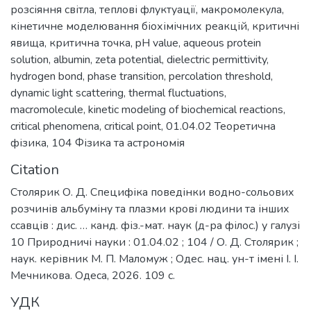
розсіяння світла
,
теплові флуктуації
,
макромолекула
,
кінетичне моделювання біохімічних реакцій
,
критичні
явища
,
критична точка
,
pH value
,
aqueous protein
solution
,
albumin
,
zeta potential
,
dielectric permittivity
,
hydrogen bond
,
phase transition
,
percolation threshold
,
dynamic light scattering
,
thermal fluctuations
,
macromolecule
,
kinetic modeling of biochemical reactions
,
critical phenomena
,
critical point
,
01.04.02 Теоретична
фізика
,
104 Фізика та астрономія
Citation
Столярик О. Д. Специфіка поведінки водно-сольових
розчинів альбуміну та плазми крові людини та інших
ссавців : дис. … канд. фіз.-мат. наук (д-ра філос.) у галузі
10 Природничі науки : 01.04.02 ; 104 / О. Д. Столярик ;
наук. керівник М. П. Маломуж ; Одес. нац. ун-т імені І. І.
Мечникова. Одеса, 2026. 109 с.
УДК