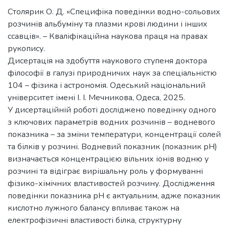
Столярик О. Д. «Специфіка поведінки водно-сольових
розчинів альбуміну та плазми крові людини і інших
ссавців». – Кваліфікаційна наукова праця на правах
рукопису.
Дисертація на здобуття наукового ступеня доктора
філософії в галузі природничих наук за спеціальністю
104 – фізика і астрономія. Одеський національний
університет імені І. І. Мечникова, Одеса, 2025.
У дисертаційній роботі досліджено поведінку одного
з ключових параметрів водних розчинів – водневого
показника – за зміни температури, концентрації солей
та білків у розчині. Водневий показник (показник рН)
визначається концентрацією вільних іонів водню у
розчині та відіграє вирішальну роль у формуванні
фізико-хімічних властивостей розчину. Дослідження
поведінки показника рН є актуальним, адже показник
кислотно лужного балансу впливає також на
електрофізичні властивості білка, структурну