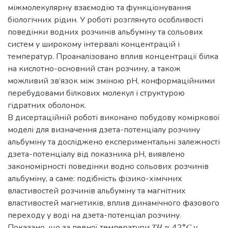
міжмолекулярну взаємодію та функціонування
біологічних рідин. У роботі розглянуто особливості
поведінки водних розчинів альбуміну та сольових
систем у широкому інтервалі концентрацій і
температур. Проаналізовано вплив концентрації білка
на кислотно-основний стан розчину, а також
можливий зв’язок між зміною рН, конформаційними
перебудовами білкових молекул і структурою
гідратних оболонок.
В дисертаційній роботі виконано побудову коміркової
моделі для визначення дзета-потенціалу розчину
альбуміну та досліджено експериментальні залежності
дзета-потенціалу від показника рН, виявлено
закономірності поведінки водно сольових розчинів
альбуміну, а саме: подібність фізико-хімічних
властивостей розчинів альбуміну та магнітних
властивостей магнетиків, вплив динамічного фазового
переходу у воді на дзета-потенціал розчину.
Показано, що за певної температури 𝑇𝐻 ≈ 42°𝐶 у