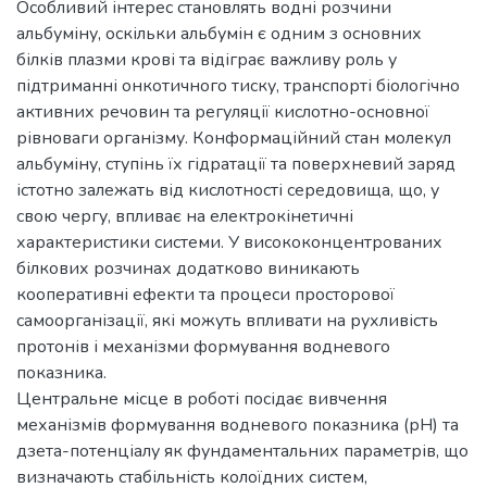
Особливий інтерес становлять водні розчини
альбуміну, оскільки альбумін є одним з основних
білків плазми крові та відіграє важливу роль у
підтриманні онкотичного тиску, транспорті біологічно
активних речовин та регуляції кислотно-основної
рівноваги організму. Конформаційний стан молекул
альбуміну, ступінь їх гідратації та поверхневий заряд
істотно залежать від кислотності середовища, що, у
свою чергу, впливає на електрокінетичні
характеристики системи. У висококонцентрованих
білкових розчинах додатково виникають
кооперативні ефекти та процеси просторової
самоорганізації, які можуть впливати на рухливість
протонів і механізми формування водневого
показника.
Центральне місце в роботі посідає вивчення
механізмів формування водневого показника (рН) та
дзета-потенціалу як фундаментальних параметрів, що
визначають стабільність колоїдних систем,