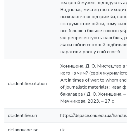
театрів й музеїв, відвідують арт
Водночас, мистецтво виходить
психологічної підтримки, воно 
інструментом війни, тому сьогод
все більше і більше голосів укр
які репрезентують наш біль, р
жахи війни світові й відбивают
наративи росії у свій спосіб — 
Хомишена, Д. О. Мистецтво в ум
кого і з чим? (серія журналістсь
Art in times of war: to whom and w
dc.identifier.citation
of journalistic materials) : квалі
бакалавра / Д. О. Хомишена. – Оде
Мечникова, 2023. – 27 с.
dc.identifier.uri
https://dspace.onu.edu.ua/hand
dc.language.iso
uk