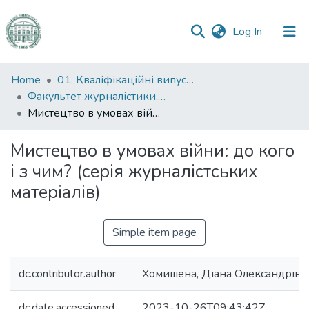
(current)
Log In
Communities
Home
01. Кваліфікаційні випускні роботи здобувачів вищої освіти
&
Факультет журналістики, реклами та видавничої справи
Collections
Мистецтво в умовах війни: до кого і з чим? (серія журналістських матеріалів)
All of DSpace
Мистецтво в умовах війни: до кого
і з чим? (серія журналістських
Statistics
матеріалів)
Simple item page
dc.contributor.author
Хомишена, Діана Олександрівн
dc.date.accessioned
2023-10-26T09:43:42Z