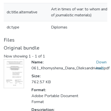
Art in times of war: to whom and w
dc.title.alternative
of journalistic materials)
dc.type
Diplomas
Files
Original bundle
Now showing
1 - 1 of 1
Name:
Down
061_Khomyshena_Diana_Oleksandrivna1.pdf
load
Size:
762.57 KB
Format:
Adobe Portable Document
Format
Description: