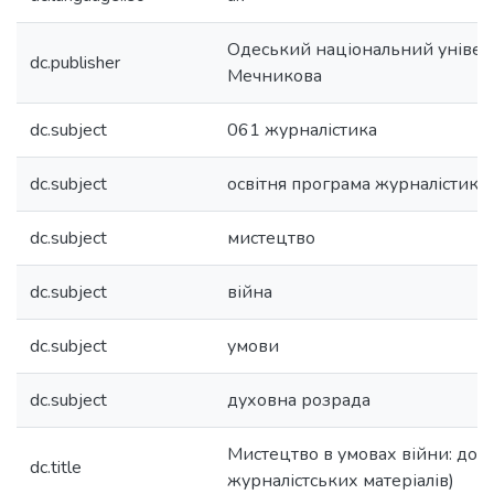
Одеський національний університе
dc.publisher
Мечникова
dc.subject
061 журналістика
dc.subject
освітня програма журналістика
dc.subject
мистецтво
dc.subject
війна
dc.subject
умови
dc.subject
духовна розрада
Мистецтво в умовах війни: до ко
dc.title
журналістських матеріалів)