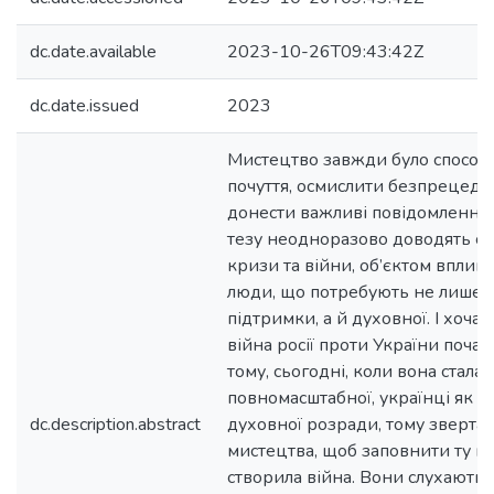
dc.date.available
2023-10-26T09:43:42Z
dc.date.issued
2023
Мистецтво завжди було способо
почуття, осмислити безпрецеден
донести важливі повідомлення
тезу неодноразово доводять сві
кризи та війни, об’єктом вплив
люди, що потребують не лише 
підтримки, а й духовної. І хоча
війна росії проти України почал
тому, сьогодні, коли вона стала
повномасштабної, українці як н
dc.description.abstract
духовної розради, тому зверта
мистецтва, щоб заповнити ту п
створила війна. Вони слухають 