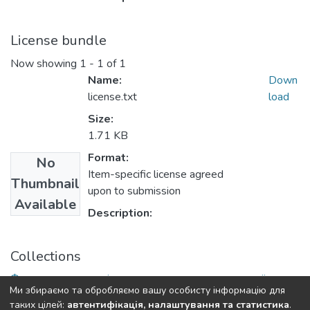
License bundle
Now showing
1 - 1 of 1
Name:
Down
license.txt
load
Size:
1.71 KB
Format:
No
Item-specific license agreed
Thumbnail
upon to submission
Available
Description:
Collections
Факультет журналістики, реклами та видавничої
Ми збираємо та обробляємо вашу особисту інформацію для
справи
таких цілей:
автентифікація, налаштування та статистика
.