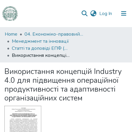
(current)
Log In
Communities
Home
04. Економіко-правовий факультет
&
Менеджмент та інновації
Collections
Статті та доповіді ЕПФ (Менеджмент та інновації)
Використання концепцій Industry 4.0 для підвищення операційної продуктивності та адаптивності організаційних систем
All of DSpace
Використання концепцій Industry
Statistics
4.0 для підвищення операційної
продуктивності та адаптивності
організаційних систем