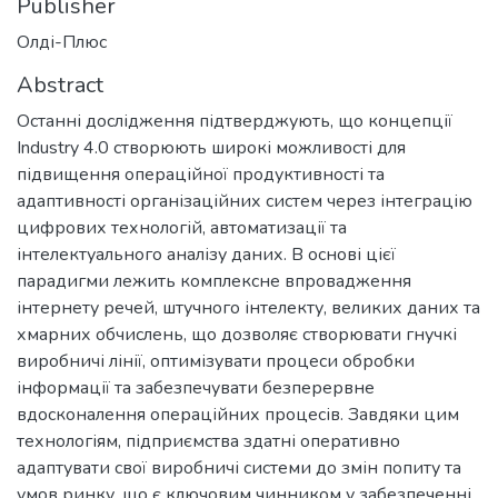
Publisher
Олді-Плюс
Abstract
Останні дослідження підтверджують, що концепції
Industry 4.0 створюють широкі можливості для
підвищення операційної продуктивності та
адаптивності організаційних систем через інтеграцію
цифрових технологій, автоматизації та
інтелектуального аналізу даних. В основі цієї
парадигми лежить комплексне впровадження
інтернету речей, штучного інтелекту, великих даних та
хмарних обчислень, що дозволяє створювати гнучкі
виробничі лінії, оптимізувати процеси обробки
інформації та забезпечувати безперервне
вдосконалення операційних процесів. Завдяки цим
технологіям, підприємства здатні оперативно
адаптувати свої виробничі системи до змін попиту та
умов ринку, що є ключовим чинником у забезпеченні