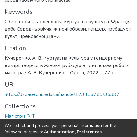
середньовічного суспільства.
Keywords
032 історія та археологія
,
куртуазна культура
,
Франція
,
доба Середньовіччя
,
жіночі образи
,
гендер
,
трубадури
,
культ Прекрасної Дами
Citation
Кучеренко, А. В. Куртуазна культура у гендерному
вимірі: творчість жінок-трубадурів : дипломна робота
магістра / А. В. Кучеренко. – Одеса, 2022. – 77 с.
URI
https://dspace.onu.edu.ua/handle/123456789/35397
Collections
Магістри ФІФ
We collect and process your personal information for the
Full item page
following purposes:
Authentication, Preferences,