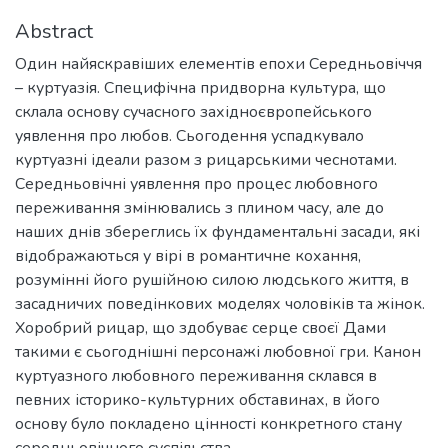
Abstract
Один найяскравіших елементів епохи Середньовіччя
– куртуазія. Специфічна придворна культура, що
склала основу сучасного західноєвропейського
уявлення про любов. Сьогодення успадкувало
куртуазні ідеали разом з рицарськими чеснотами.
Середньовічні уявлення про процес любовного
переживання змінювались з плином часу, але до
наших днів збереглись їх фундаментальні засади, які
відображаються у вірі в романтичне кохання,
розумінні його рушійною силою людського життя, в
засадничих поведінкових моделях чоловіків та жінок.
Хоробрий рицар, що здобуває серце своєї Дами
такими є сьогоднішні персонажі любовної гри. Канон
куртуазного любовного переживання склався в
певних історико-культурних обставинах, в його
основу було покладено цінності конкретного стану