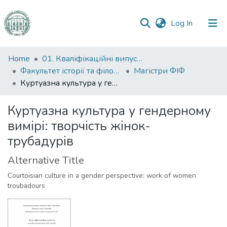
(current)
Log In
Communities
Home
01. Кваліфікаційні випускні роботи здобувачів вищої освіти
&
Факультет історії та філософії
Магістри ФІФ
Collections
Куртуазна культура у гендерному вимірі: творчість жінок- трубадурів
All of DSpace
Куртуазна культура у гендерному
вимірі: творчість жінок-
Statistics
трубадурів
Alternative Title
Courtoisian culture in a gender perspective: work of women
troubadours