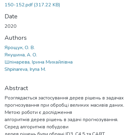
150-152.pdf
(317.22 KB)
Date
2020
Authors
Ярощук, О. В.
Якушина, А. О.
Шпінарева, Ірина Михайлівна
Shpinareva, Iryna M.
Abstract
Розглядається застосування дерев рішень в задачах
прогнозування при обробці великих масивів даних.
Метою роботи є дослідження
алгоритмів дерев рішень в задачі прогнозування.
Серед алгоритмів побудови
дерев рішень були обрані ID3, С4.5 та CART.