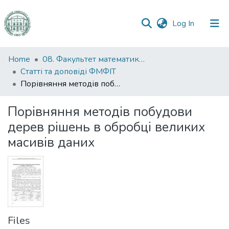
(current)
Log In
Communities
Home
08. Факультет математики, фізики та інформаційних технологій
&
Статті та доповіді ФМФІТ
Collections
Порівняння методів побудови дерев рішень в обробці великих масивів даних
All of DSpace
Порівняння методів побудови
дерев рішень в обробці великих
Statistics
масивів даних
Files