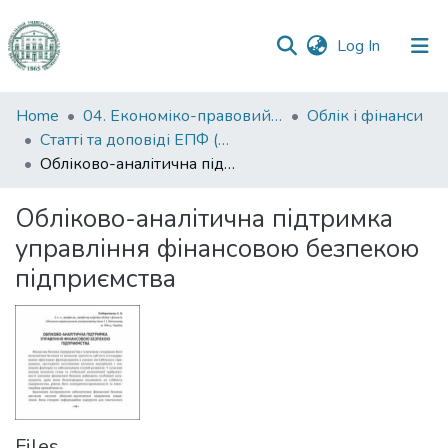
(current)
Log In
Communities
Home
04. Економіко-правовий факультет
Облік і фінанси
&
Статті та доповіді ЕПФ (Облік і фінанси)
Collections
Обліково-аналітична підтримка управління фінансовою безпекою підприємства
All of DSpace
Обліково-аналітична підтримка
управління фінансовою безпекою
Statistics
підприємства
Files