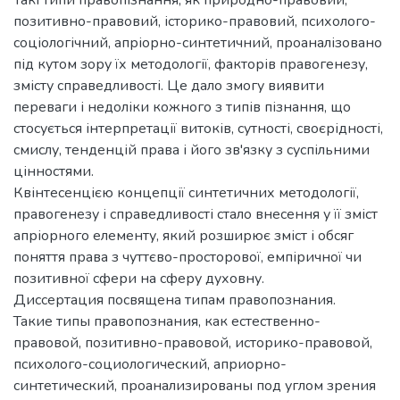
позитивно-правовий, історико-правовий, психолого-
соціологічний, апріорно-синтетичний, проаналізовано
під кутом зору їх методології, факторів правогенезу,
змісту справедливості. Це дало змогу виявити
переваги і недоліки кожного з типів пізнання, що
стосується інтерпретації витоків, сутності, своєрідності,
смислу, тенденцій права і його зв'язку з суспільними
цінностями.
Квінтесенцією концепції синтетичних методології,
правогенезу і справедливості стало внесення у її зміст
апріорного елементу, який розширює зміст і обсяг
поняття права з чуттєво-просторової, емпіричної чи
позитивної сфери на сферу духовну.
Диссертация посвящена типам правопознания.
Такие типы правопознания, как естественно-
правовой, позитивно-правовой, историко-правовой,
психолого-социологический, априорно-
синтетический, проанализированы под углом зрения