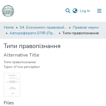
(current)
Log In
Communities
Home
04. Економіко-правовий факультет
Правові науки
&
Автореферати ЕПФ (Правові науки)
Типи правопізнання
Collections
Типи правопізнання
All of DSpace
Alternative Title
Statistics
Типи правопознания
Types of low perception
Files