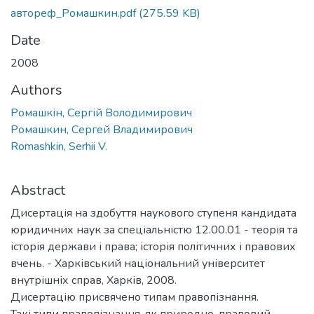
автореф_Ромашкин.pdf
(275.59 KB)
Date
2008
Authors
Ромашкін, Сергій Володимирович
Ромашкин, Сергей Владимирович
Romashkin, Serhii V.
Abstract
Дисертація на здобуття наукового ступеня кандидата
юридичних наук за спеціальністю 12.00.01 - теорія та
історія держави і права; історія політичних і правових
вчень. - Харківський національний університет
внутрішніх справ, Харків, 2008.
Дисертацію присвячено типам правопізнання.
Такі типи правопізнання, як природно-правовий,