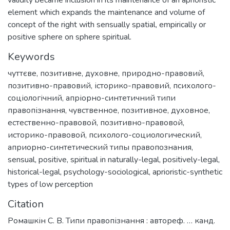
element which expands the maintenance and volume of
concept of the right with sensually spatial, empirically or
positive sphere on sphere spiritual.
Keywords
чуттєве
,
позитивне
,
духовне
,
природно-правовий
,
позитивно-правовий
,
історико-правовий
,
психолого-
соціологічний
,
апріорно-синтетичний типи
правопізнання
,
чувственное
,
позитивное
,
духовное
,
естественно-правовой
,
позитивно-правовой
,
историко-правовой
,
психолого-социологический
,
априорно-синтетический типы правопознания
,
sensual
,
positive
,
spiritual in naturally-legal
,
positively-legal
,
historical-legal
,
psychology-sociological
,
aprioristic-synthetic
types of low perception
Citation
Ромашкін С. В. Типи правопізнання : автореф. … канд.