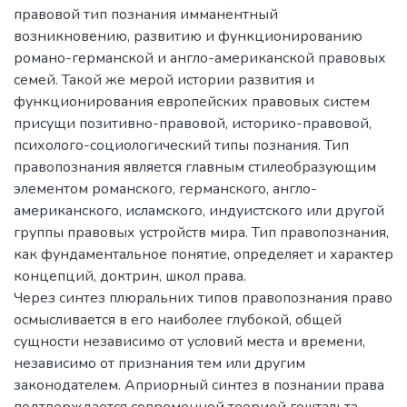
правовой тип познания имманентный
возникновению, развитию и функционированию
романо-германской и англо-американской правовых
семей. Такой же мерой истории развития и
функционирования европейских правовых систем
присущи позитивно-правовой, историко-правовой,
психолого-социологический типы познания. Тип
правопознания является главным стилеобразующим
элементом романского, германского, англо-
американского, исламского, индуистского или другой
группы правовых устройств мира. Тип правопознания,
как фундаментальное понятие, определяет и характер
концепций, доктрин, школ права.
Через синтез плюральних типов правопознания право
осмысливается в его наиболее глубокой, общей
сущности независимо от условий места и времени,
независимо от признания тем или другим
законодателем. Априорный синтез в познании права
подтверждается современной теорией гештальта,