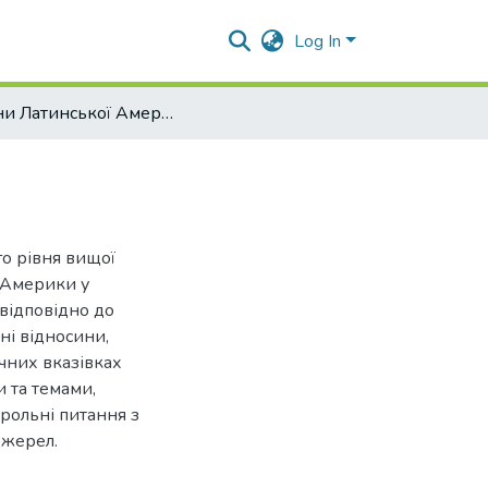
Log In
Країни Латинської Америки у світовій політиці
го рівня вищої
ї Америки у
 відповідно до
ні відносини,
ичних вказівках
и та темами,
трольні питання з
джерел.