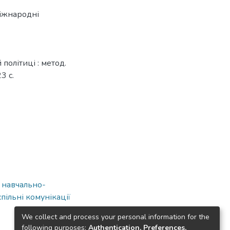
іжнародні
політиці : метод.
3 с.
а навчально-
ільні комунікації
We collect and process your personal information for the
following purposes:
Authentication, Preferences,