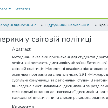
Space
Statistics
Міжнародні відносини, суспільні комунікації та регіональні студії
Підручники, навчальні посібники та інші науково- та навчально-методичні праці ФМВПС (Міжнародні відносини, суспільні комунікації та регіональні студії)
ерики у світовій політиці
Abstract
Методичні вказівки призначені для студентів друго
освіти, які вивчають дисципліну «Країни Латинсько
світовій політиці». Методичні вказівки підготовлено
освітньої програми за спеціальністю 291 «Міжнарод
суспільні комунікації та регіональні студії». В метод
викладено зміст навчальної дисципліни за розділам
семінарські питання до навчальної дисципліни, кон
навчальної дисципліни та список рекомендованих 
Keywords