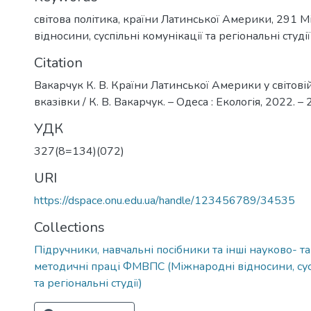
світова політика
,
країни Латинської Америки
,
291 М
відносини, суспільні комунікації та регіональні студії
Citation
Вакарчук К. В. Країни Латинської Америки у світовій 
вказівки / К. В. Вакарчук. – Одеса : Екологія, 2022. – 2
УДК
327(8=134)(072)
URI
https://dspace.onu.edu.ua/handle/123456789/34535
Collections
Підручники, навчальні посібники та інші науково- т
методичні праці ФМВПС (Міжнародні відносини, сусп
та регіональні студії)