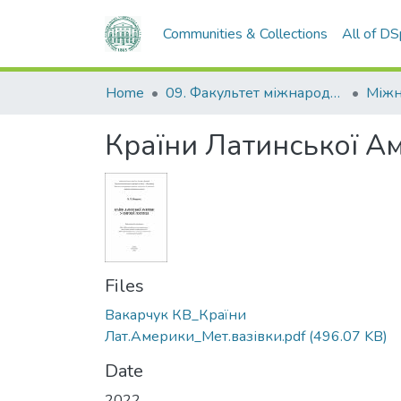
Communities & Collections
All of D
Home
09. Факультет міжнародних відносин, політології та соціології
Країни Латинської Ам
Files
Вакарчук КВ_Країни
Лат.Америки_Мет.вазівки.pdf
(496.07 KB)
Date
2022