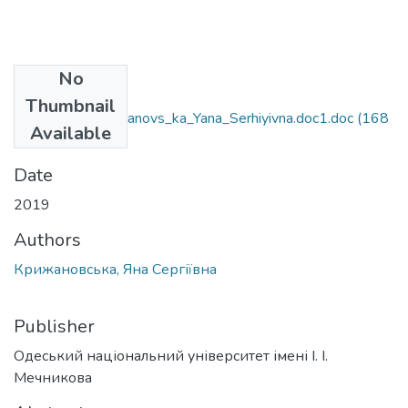
No
Files
Thumbnail
6.04.01.04_Kryzhanovs_ka_Yana_Serhiyivna.doc1.doc
(168
Available
KB)
Date
2019
Authors
Крижановська, Яна Сергіївна
Publisher
Одеський національний університет імені І. І.
Мечникова