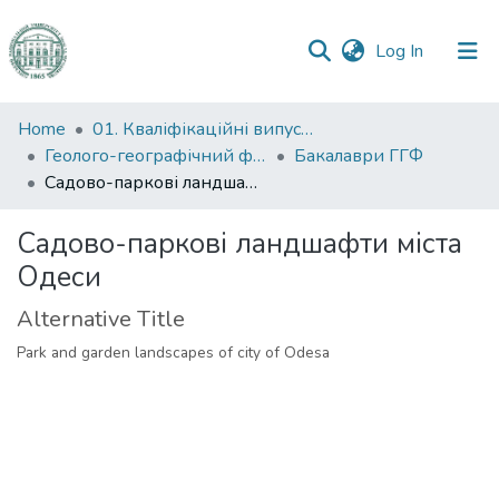
(current)
Log In
Communities
Home
01. Кваліфікаційні випускні роботи здобувачів вищої освіти
&
Геолого-географічний факультет
Бакалаври ГГФ
Collections
Садoвo-паркoві ландшафти міста Oдеси
All of DSpace
Садoвo-паркoві ландшафти міста
Oдеси
Statistics
Alternative Title
Park and garden landscapes of city of Odesa