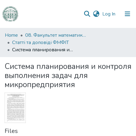
(current)
Log In
Communities
Home
08. Факультет математики, фізики та інформаційних технологій
&
Статті та доповіді ФМФІТ
Collections
Система планирования и контроля выполнения задач для микропредприятия
All of DSpace
Система планирования и контроля
выполнения задач для
Statistics
микропредприятия
Files