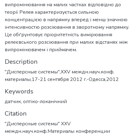
випромінювання на малих частках відповідно до
теорії Релея характеризується сильною
концентрацією в напрямку вперед і менш значною
інтенсивностю розсіювання в зворотному напрямку.
Це обґрунтовує пріоритетність вимірювання
релеєвського розсіювання при малих відстанях між
випромінювачем і приймачем.
Description
"Дисперсные системы",XXV междн.науч.конф.
материалы,17-21 сентября 2012 г.-Одесса,2012
Keywords
датчик
,
оптіко-локанічний
Citation
"Дисперсные системы" XXV
междн.науч.конф.Материалы конференции