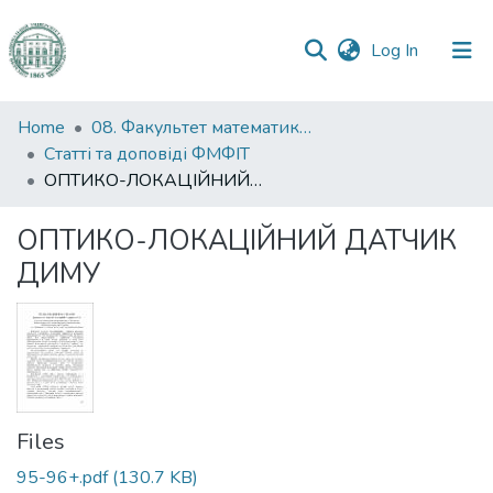
(current)
Log In
Communities
Home
08. Факультет математики, фізики та інформаційних технологій
&
Статті та доповіді ФМФІТ
Collections
ОПТИКО-ЛОКАЦІЙНИЙ ДАТЧИК ДИМУ
All of DSpace
ОПТИКО-ЛОКАЦІЙНИЙ ДАТЧИК
ДИМУ
Statistics
Files
95-96+.pdf
(130.7 KB)