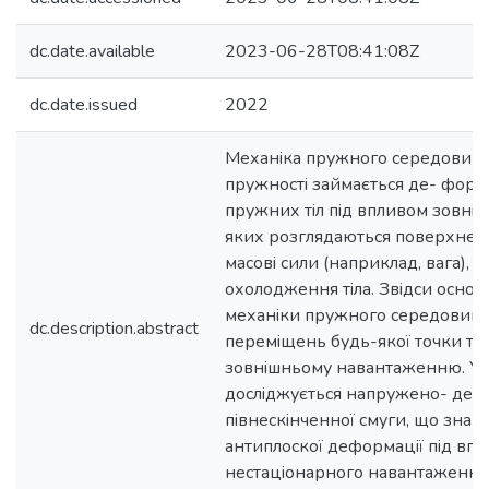
dc.date.available
2023-06-28T08:41:08Z
dc.date.issued
2022
Механiка пружного середовища 
пружностi займається де- форм
пружних тiл пiд впливом зовнiшнi
яких розглядаються поверхнев
масовi сили (наприклад, вага), 
охолодження тiла. Звiдси осно
механiки пружного середовища
dc.description.abstract
перемiщень будь-якої точки тiл
зовнiшньому навантаженню. У д
дослiджується напружено- деф
пiвнескiнченної смуги, що знахо
антиплоскої деформацiї пiд вп
нестацiонарного навантаження 