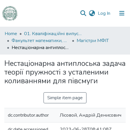
(current)
Log In
Communities
Home
01. Кваліфікаційні випускні роботи здобувачів вищої освіти
&
Факультет математики, фізики та інформаційних технологій
Магістри МФІТ
Collections
Нестаціонарна антиплоська задача теорії пружності з усталеними коливаннями для півсмуги
All of DSpace
Нестаціонарна антиплоська задача
теорії пружності з усталеними
Statistics
коливаннями для півсмуги
Simple item page
dc.contributor.author
Лісовой, Андрій Денисович
dc.date.accessioned
2023-06-28T08:41:08Z