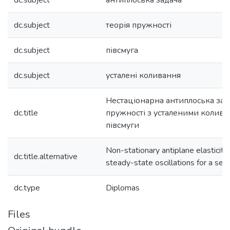
dc.subject
антиплоська задача
dc.subject
теорія пружності
dc.subject
півсмуга
dc.subject
усталені коливання
Нестаціонарна антиплоська зада
dc.title
пружності з усталеними колива
півсмуги
Non-stationary antiplane elasticit
dc.title.alternative
steady-state oscillations for a sem
dc.type
Diplomas
Files