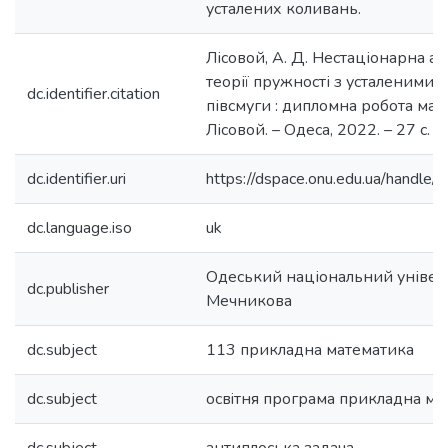
усталених коливань.
Лісовой, А. Д. Нестаціонарна а
теорії пружності з усталеними
dc.identifier.citation
півсмуги : дипломна робота магіс
Лісовой. – Одеса, 2022. – 27 с.
dc.identifier.uri
https://dspace.onu.edu.ua/hand
dc.language.iso
uk
Одеський національний університе
dc.publisher
Мечникова
dc.subject
113 прикладна математика
dc.subject
освiтня програма прикладна ма