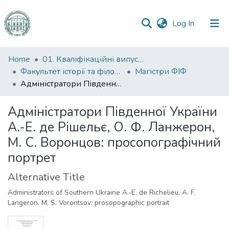
(current)
Log In
Communities
Home
01. Кваліфікаційні випускні роботи здобувачів вищої освіти
&
Факультет історії та філософії
Магістри ФІФ
Collections
Адміністратори Південної України А.-Е. де Рішельє, О. Ф. Ланжерон, М. С. Воронцов: просопографічний портрет
All of DSpace
Адміністратори Південної України
А.-Е. де Рішельє, О. Ф. Ланжерон,
Statistics
М. С. Воронцов: просопографічний
портрет
Alternative Title
Administrators of Southern Ukraine A.-E. de Richelieu, A. F.
Langeron, M. S. Vorontsov: prosopographic portrait