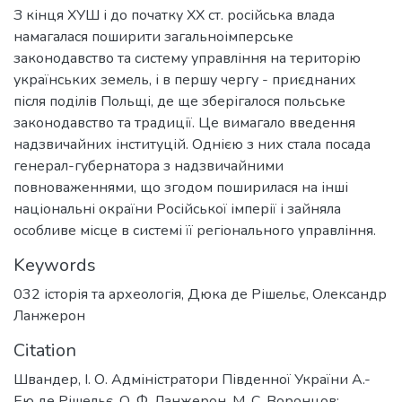
З кінця ХУШ і до початку ХХ ст. російська влада
намагалася поширити загальноімперське
законодавство та систему управління на територію
українських земель, і в першу чергу - приєднаних
після поділів Польщі, де ще зберігалося польське
законодавство та традиції. Це вимагало введення
надзвичайних інституцій. Однією з них стала посада
генерал-губернатора з надзвичайними
повноваженнями, що згодом поширилася на інші
національні окраїни Російської імперії і зайняла
особливе місце в системі її регіонального управління.
Keywords
032 історія та археологія
,
Дюка де Рішельє
,
Олександр
Ланжерон
Citation
Швандер, І. О. Адміністратори Південної України А.-
Ею де Рішельє, О. Ф. Ланжерон, М. С. Воронцов: