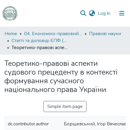
(current)
Log In
Communities
Home
04. Економіко-правовий факультет
Правові науки
&
Статті та доповіді ЕПФ (Правові науки)
Collections
Теоретико-правові аспекти судового прецеденту в контексті формування сучасного національного права України
All of DSpace
Теоретико-правові аспекти
судового прецеденту в контексті
Statistics
формування сучасного
національного права України
Simple item page
dc.contributor.author
Борщевський, Ігор Вячеславо