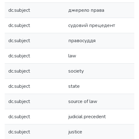
dc.subject
джерело права
dc.subject
судовий прецедент
dc.subject
правосуддя
dc.subject
law
dc.subject
society
dc.subject
state
dc.subject
source of law
dc.subject
judicial precedent
dc.subject
justice