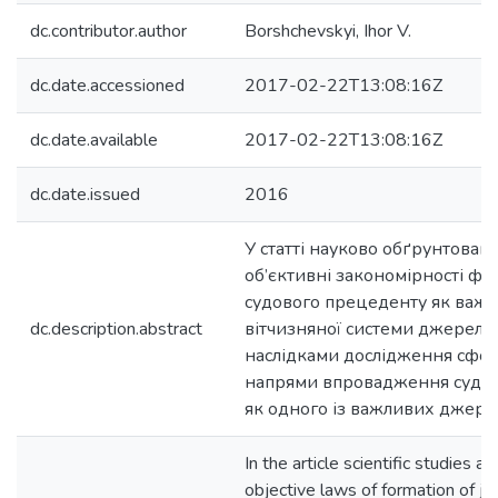
dc.contributor.author
Borshchevskyi, Ihor V.
dc.date.accessioned
2017-02-22T13:08:16Z
dc.date.available
2017-02-22T13:08:16Z
dc.date.issued
2016
У статті науково обґрунтован
об’єктивні закономірності ф
судового прецеденту як важ
dc.description.abstract
вітчизняної системи джерел п
наслідками дослідження сфо
напрями впровадження судо
як одного із важливих джерел
In the article scientific studies an
objective laws of formation of ju