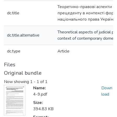
Теоретико-правові аспекти с
dc.title
прецеденту в контексті форм
національного права України
Theoretical aspects of judicial pr
dc.title.alternative
context of contemporary domesti
dc.type
Article
Files
Original bundle
Now showing
1 - 1 of 1
Name:
Down
4-9.pdf
load
Size:
394.83 KB