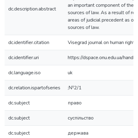
an important component of the n
dc.description.abstract
sources of law. As a result of re
areas of judicial precedent as on
sources of law.
dc.identifier.citation
Visegrad journal on human rights
dc.identifier.uri
https://dspace.onu.edu.ua/han
dc.language.iso
uk
dc.relation.ispartofseries
;№2/1
dc.subject
право
dc.subject
суспільство
dc.subject
держава