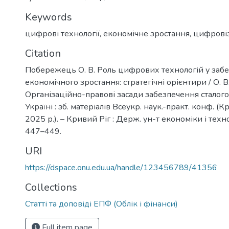
Keywords
цифрові технології
,
економічне зростання
,
цифровіз
Citation
Побережець О. В. Роль цифрових технологій у заб
економічного зростання: стратегічні орієнтири / О. 
Організаційно-правові засади забезпечення сталого
Україні : зб. матеріалів Всеукр. наук.-практ. конф. (Кр
2025 р.). – Кривий Ріг : Держ. ун-т економіки і техно
447–449.
URI
https://dspace.onu.edu.ua/handle/123456789/41356
Collections
Статті та доповіді ЕПФ (Облік і фінанси)
Full item page