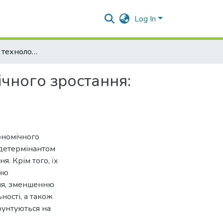
Log In
Роль цифрових технологій у забезпеченні економічного зростання: стратегічні орієнтири
чного зростання:
ономічного
 детермінантом
. Крім того, їх
ню
ння, зменшенню
ності, а також
рунтуються на