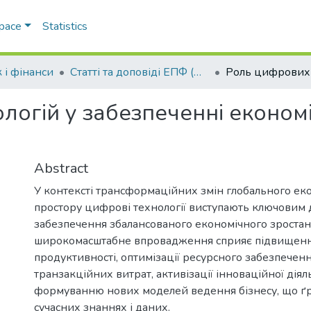
Space
Statistics
 і фінанси
Статті та доповіді ЕПФ (Облік і фінанси)
огій у забезпеченні економі
Abstract
У контексті трансформаційних змін глобального ек
простору цифрові технології виступають ключовим
забезпечення збалансованого економічного зростання
широкомасштабне впровадження сприяє підвищен
продуктивності, оптимізації ресурсного забезпече
транзакційних витрат, активізації інноваційної діяль
формуванню нових моделей ведення бізнесу, що ґ
сучасних знаннях і даних.