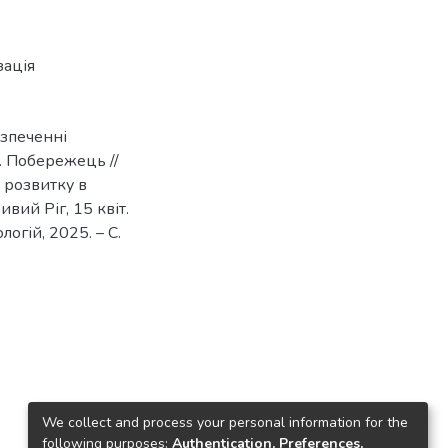
ація
езпеченні
В. Побережець //
 розвитку в
ивий Ріг, 15 квіт.
логій, 2025. – С.
We collect and process your personal information for the
following purposes:
Authentication, Preferences,