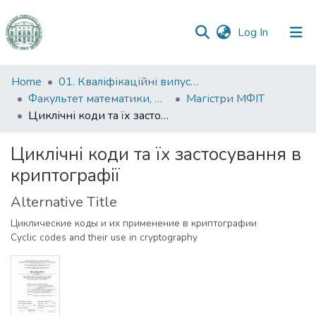
(current)
Log In
Communities
Home
01. Кваліфікаційні випускні роботи здобувачів вищої освіти
&
Факультет математики, фізики та інформаційних технологій
Магістри МФІТ
Collections
Циклічні коди та їх застосування в криптографії
All of DSpace
Циклічні коди та їх застосування в
криптографії
Statistics
Alternative Title
Циклические коды и их применение в криптографии
Cyclic codes and their use in cryptography