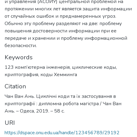
и управления (АСОИУ) центральной проблемой на
протяжении многих лет является защита информации
от случайных ошибок и преднамеренных угроз.
Обычно эту проблему разделяют на две: проблему
повышения достоверности информации при ее
передаче и хранении и проблему информационной
безопасности.
Keywords
123 комп’ютерна інженерія
,
циклические коды
,
криптография
,
коды Хемминга
Citation
Чан Ван Ань. Циклічні коди та їх застосування в
криптографії : дипломна робота магістра / Чан Ван
Ань. – Одеса, 2019. – 58 с.
URI
https://dspace.onu.edu.ua/handle/123456789/29192