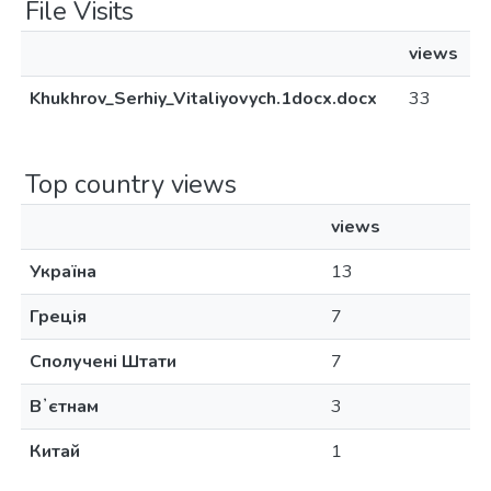
File Visits
views
Khukhrov_Serhiy_Vitaliyovych.1docx.docx
33
Top country views
views
Україна
13
Греція
7
Сполучені Штати
7
Вʼєтнам
3
Китай
1