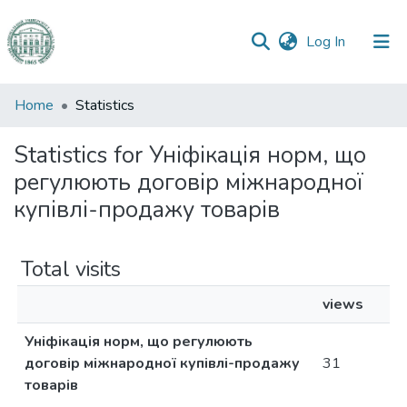
(current)
Log In
Communities
Home
Statistics
&
Collections
Statistics for Уніфікація норм, що
регулюють договір міжнародної
All of DSpace
купівлі-продажу товарів
Total visits
views
Уніфікація норм, що регулюють
договір міжнародної купівлі-продажу
31
товарів