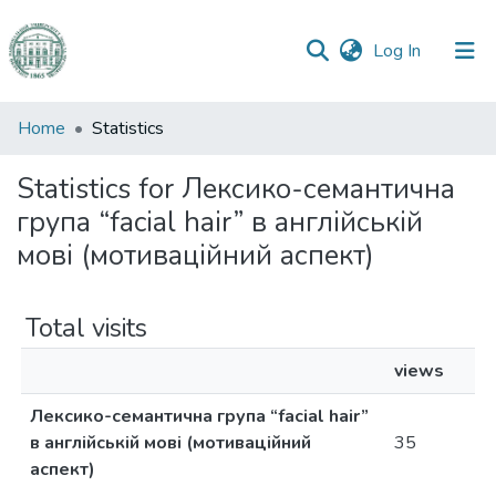
(current)
Log In
Communities
Home
Statistics
&
Collections
Statistics for Лексико-семантична
група “facial hair” в англійській
All of DSpace
мові (мотиваційний аспект)
Total visits
views
Лексико-семантична група “facial hair”
в англійській мові (мотиваційний
35
аспект)