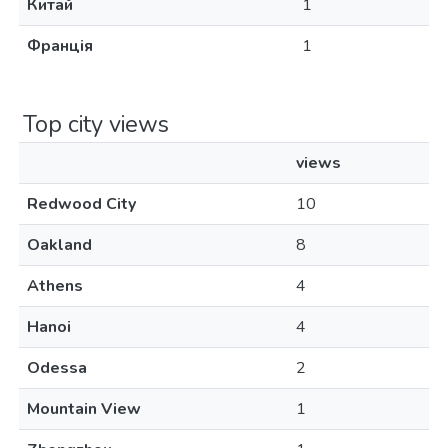
Китай
1
Франція
1
Top city views
views
Redwood City
10
Oakland
8
Athens
4
Hanoi
4
Odessa
2
Mountain View
1