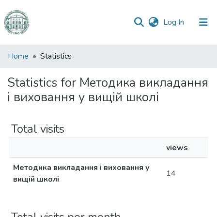
(current)
Log In
Communities
Home
Statistics
&
Collections
Statistics for Методика викладання
і виховання у вищій школі
All of DSpace
Total visits
views
Методика викладання і виховання у
14
вищій школі