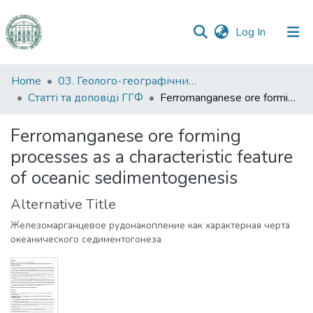
(current)
Log In
Communities
Home
03. Геолого-географічний факультет
&
Статті та доповіді ГГФ
Ferromanganese ore forming processes as a characteristic feature of oceanic sedimentogenesis
Collections
Ferromanganese ore forming
All of DSpace
processes as a characteristic feature
of oceanic sedimentogenesis
Statistics
Alternative Title
Железомарганцевое рудонакопление как характерная черта
океанического седиментогонеза