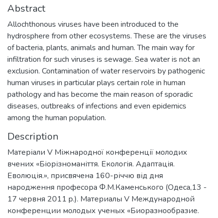
Abstract
Allochthonous viruses have been introduced to the
hydrosphere from other ecosystems. These are the viruses
of bacteria, plants, animals and human. The main way for
infiltration for such viruses is sewage. Sea water is not an
exclusion. Contamination of water reservoirs by pathogenic
human viruses in particular plays certain role in human
pathology and has become the main reason of sporadic
diseases, outbreaks of infections and even epidemics
among the human population.
Description
Матеріали V Міжнародної конференції молодих
вчених «Біорізноманіття. Екологія. Адаптація.
Еволюція.», присвячена 160-річчю від дня
народження професора Ф.М.Каменського (Одеса,13 -
17 червня 2011 p.). Материалы V Международной
конференции молодых ученых «Биоразнообразие.