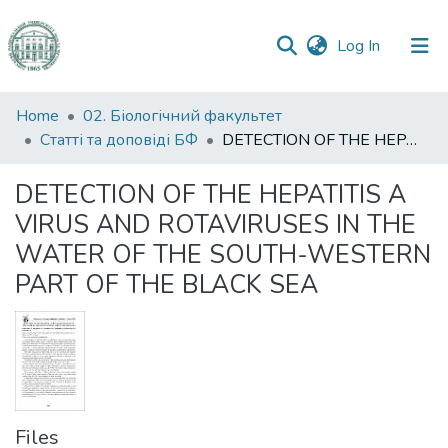
(current)
Log In
Communities
Home
02. Біологічний факультет
&
Статті та доповіді БФ
DETECTION OF THE HEPATITIS A VIRUS AND ROTAVIRUSES IN THE WATER OF THE SOUTH-WESTERN PART OF THE BLACK SEA
Collections
DETECTION OF THE HEPATITIS A
All of DSpace
VIRUS AND ROTAVIRUSES IN THE
WATER OF THE SOUTH-WESTERN
Statistics
PART OF THE BLACK SEA
Files