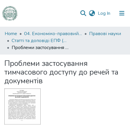
(current)
Log In
Communities
Home
04. Економіко-правовий факультет
Правові науки
&
Статті та доповіді ЕПФ (Правові науки)
Collections
Проблеми застосування тимчасового доступу до речей та документів
All of DSpace
Проблеми застосування
тимчасового доступу до речей та
Statistics
документів