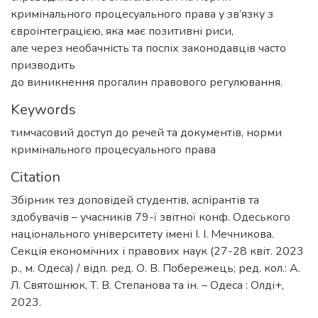
кримінального процесуального права у зв’язку з
євроінтеграцією, яка має позитивні риси,
але через необачність та поспіх законодавців часто
призводить
до виникнення прогалин правового регулювання.
Keywords
тимчасовий доступ до речей та документів
,
норми
кримінального процесуального права
Citation
Збірник тез доповідей студентів, аспірантів та
здобувачів – учасників 79-ї звітної конф. Одеського
національного університету імені І. І. Мечникова.
Секція економічних і правових наук (27-28 квіт. 2023
р., м. Одеса) / відп. ред. О. В. Побережець; ред. кол.: А.
Л. Святошнюк, Т. В. Степанова та ін. – Одеса : Олді+,
2023.