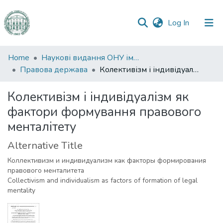
(current)
Log In
Communities
Home
Наукові видання ОНУ імені І. І. Мечникова
&
Правова держава
Колективізм і індивідуалізм як фактори формування правового менталітету
Collections
Колективізм і індивідуалізм як
All of DSpace
фактори формування правового
менталітету
Statistics
Alternative Title
Коллективизм и индивидуализм как факторы формирования
правового менталитета
Collectivism and individualism as factors of formation of legal
mentality