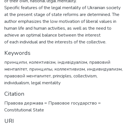
of their own, national legal mentality.
Specific features of the legal mentality of Ukrainian society
at the present stage of state reforms are determined. The
author emphasizes the low motivation of liberal values in
human life and human activities, as well as the need to
achieve an optimal balance between the interest
of each individual and the interests of the collective.
Keywords
принципи
,
колективізм
,
індивідуалізм
,
правовий
менталітет
,
принципы
,
коллективизм
,
индивидуализм
,
правовой менталитет
,
principles
,
collectivism
,
individualism
,
legal mentality
Citation
Правова держава = Правовое государство =
Сonstitutional State
URI