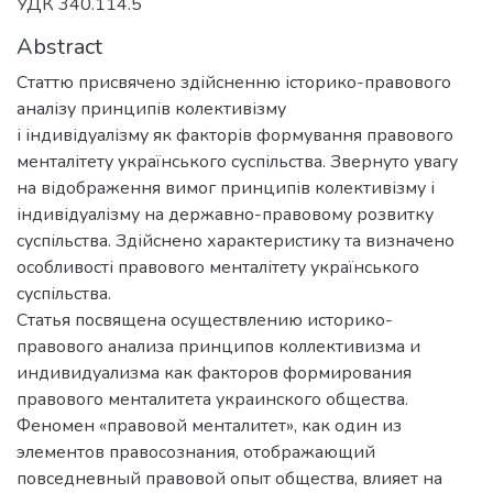
УДК 340.114.5
Abstract
Статтю присвячено здійсненню історико-правового
аналізу принципів колективізму
і індивідуалізму як факторів формування правового
менталітету українського суспільства. Звернуто увагу
на відображення вимог принципів колективізму і
індивідуалізму на державно-правовому розвитку
суспільства. Здійснено характеристику та визначено
особливості правового менталітету українського
суспільства.
Статья посвящена осуществлению историко-
правового анализа принципов коллективизма и
индивидуализма как факторов формирования
правового менталитета украинского общества.
Феномен «правовой менталитет», как один из
элементов правосознания, отображающий
повседневный правовой опыт общества, влияет на