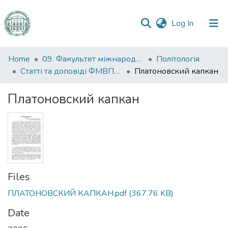
(current)
Log In
Communities
Home
09. Факультет міжнародних відносин, політології та соціології
Політологія
&
Статті та доповіді ФМВПС (Політологія)
Платоновский капкан
Collections
Платоновский капкан
All of DSpace
Statistics
Files
ПЛАТОНОВСКИЙ КАПКАН.pdf
(367.76 KB)
Date