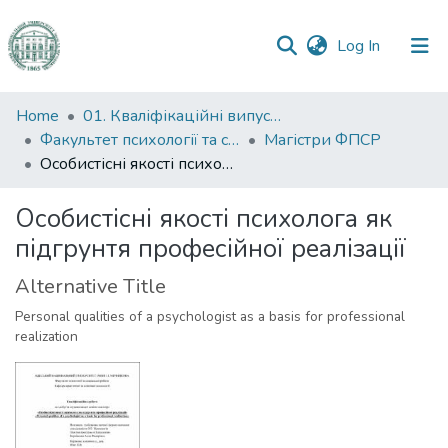
(current)
Log In
Communities
Home
01. Кваліфікаційні випускні роботи здобувачів вищої освіти
&
Факультет психології та соціальної роботи
Магістри ФПСР
Collections
Особистісні якості психолога як підгрунтя професійної реалізації
All of DSpace
Особистісні якості психолога як
підгрунтя професійної реалізації
Statistics
Alternative Title
Personal qualities of a psychologist as a basis for professional
realization