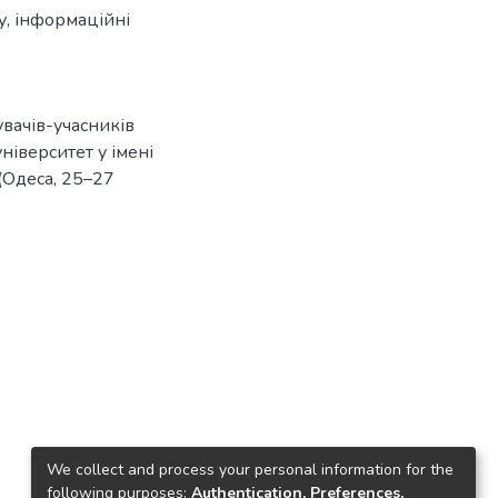
у
,
інформаційні
увачів-учасників
ніверситет у імені
 (Одеса, 25–27
We collect and process your personal information for the
following purposes:
Authentication, Preferences,