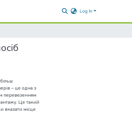
Log In
осіб
йбільш
ерів – це одна з
им перевезенням
антажу. Це такий
ки вказати місце