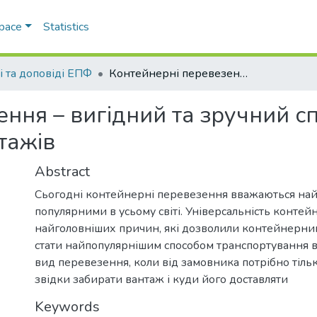
Space
Statistics
і та доповіді ЕПФ
Контейнерні перевезення – вигідний та зручний спосіб транспортування вантажів
ння – вигідний та зручний сп
тажів
Abstract
Сьогодні контейнерні перевезення вважаються на
популярними в усьому світі. Універсальність контейн
найголовніших причин, які дозволили контейнерн
стати найпопулярнішим способом транспортування в
вид перевезення, коли від замовника потрібно тіль
звідки забирати вантаж і куди його доставляти
Keywords