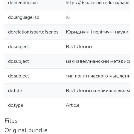
dc.identifier.uri
https://dspace.onu.edu.ua/han
dc.language.iso
ru
dc.relation.ispartofseries
Юридичні і політичні науки.;В
dc.subject
В. И. Ленин
dc.subject
макиавеллианский метадиску
dc.subject
тип политического мышления
dc.title
В. И. Ленин и макиавеллизм
dc.type
Article
Files
Original bundle