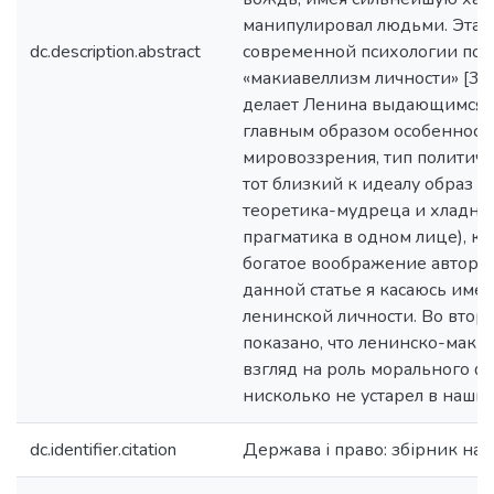
манипулировал людьми. Эта с
dc.description.abstract
современной психологии пол
«макиавеллизм личности» [3]. 
делает Ленина выдающимся м
главным образом особенност
мировоззрения, тип политич
тот близкий к идеалу образ п
теоретика-мудреца и хладно
прагматика в одном лице), к
богатое воображение автора “
данной статье я касаюсь имен
ленинской личности. Во второ
показано, что ленинско-маки
взгляд на роль морального ф
нисколько не устарел в наши 
dc.identifier.citation
Держава і право: збірник на