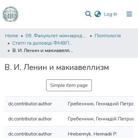
(current)
Log In
Communities
Home
09. Факультет міжнародних відносин, політології та соціології
Політологія
&
Статті та доповіді ФМВПС (Політологія)
Collections
В. И. Ленин и макиавеллизм
All of DSpace
В. И. Ленин и макиавеллизм
Statistics
Simple item page
dc.contributor.author
Гребенник, Геннадий Петров
dc.contributor.author
Гребенник, Геннадiй Петрови
dc.contributor.author
Hrebennyk, Hennadii P.