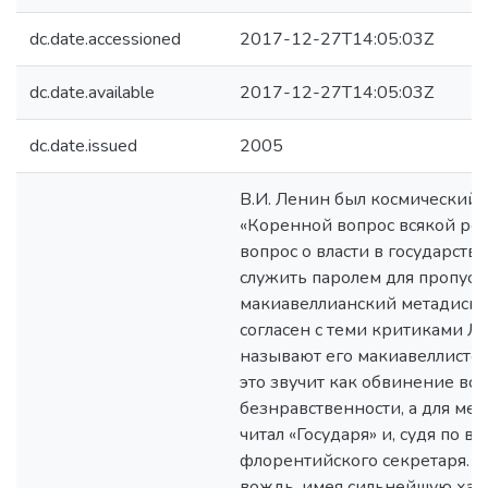
dc.date.accessioned
2017-12-27T14:05:03Z
dc.date.available
2017-12-27T14:05:03Z
dc.date.issued
2005
В.И. Ленин был космический
«Коренной вопрос всякой ре
вопрос o власти в государств
служить паролем для пропуск
макиавеллианский метадискур
согласен с теми критиками Л
называют его макиавеллистом.
это звучит как обвинение во
безнравственности, а для мен
читал «Государя» и, судя по в
флорентийского секретаря.
вождь, имея сильнейшую хар