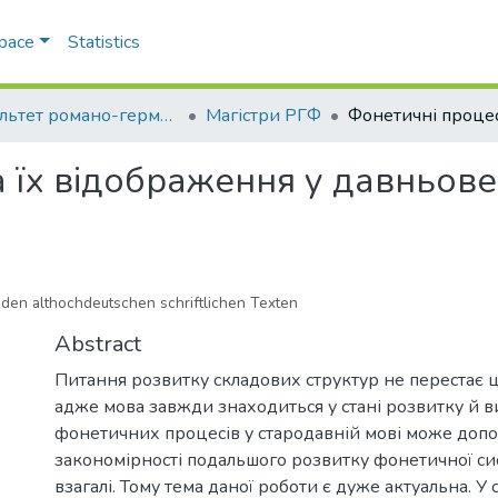
Space
Statistics
Факультет романо-германської філології
Магістри РГФ
а їх відображення у давньов
den althochdeutschen schriftlichen Texten
Abstract
Питання розвитку складових структур не перестає ц
адже мова завжди знаходиться у стані розвитку й 
фонетичних процесів у стародавній мові може доп
закономірності подальшого розвитку фонетичної с
взагалі. Тому тема даної роботи є дуже актуальна. У 