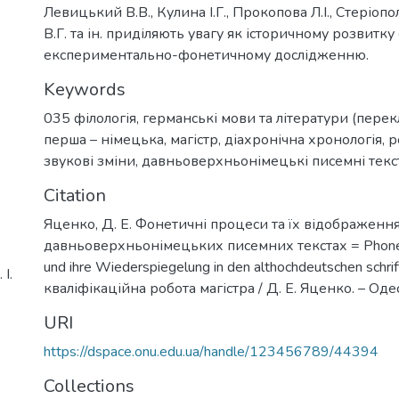
Левицький В.В., Кулина І.Г., Прокопова Л.І., Стеріопо
В.Г. та ін. приділяють увагу як історичному розвитку 
експериментально-фонетичному дослідженню.
Keywords
035 філологія
,
германські мови та літератури (перек
перша – німецька
,
магістр
,
діахронічна хронологія
,
р
звукові зміни
,
давньоверхньонімецькі писемні текс
Citation
Яценко, Д. Е. Фонетичні процеси та їх відображення
давньоверхньонімецьких писемних текстах = Phonet
und ihre Wiederspiegelung in den althochdeutschen schrift
І.
кваліфікаційна робота магістра / Д. Е. Яценко. – Одес
URI
https://dspace.onu.edu.ua/handle/123456789/44394
Collections