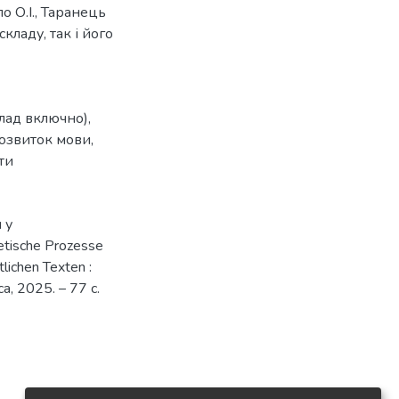
ло О.І., Таранець
складу, так і його
лад включно),
озвиток мови
,
ти
 у
ische Prozesse
lichen Texten :
а, 2025. – 77 с.