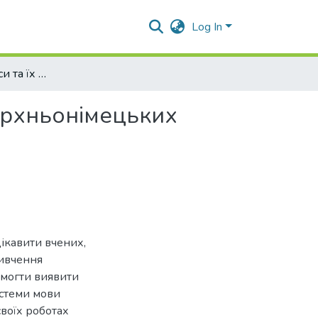
Log In
Фонетичні процеси та їх відображення у давньоверхньонімецьких писемних текстах
ерхньонімецьких
ікавити вчених,
вивчення
омогти виявити
истеми мови
своїх роботах