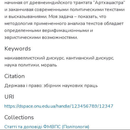
начиная от древнеиндийского трактата “Артхашастра”
и заканчивая современными политическими текстами
и высказываниями. Моя задача – показать, что
методология примененного анализа текстов обладает
определенными верификационными и
эвристическими возможностями.
Keywords
макиавеллистский дискурс
,
кантианский дискурс
,
наука политики
,
мораль
Citation
Держава і право: збірник наукових праць
URI
https://dspace.onu.edu.ua/handle/123456789/12347
Collections
Статті та доповіді ФМВПС (Політологія)